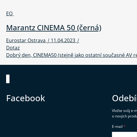
EO
Marantz CINEMA 50 (černá)
Eurostar Ostrava
|
11.04.2023
|
Dotaz
Dobrý den, CINEMA50 (stejně jako ostatní současné A
Zápatí
Facebook
Odebí
Vložte svůj e-
o nových prod
E-mail