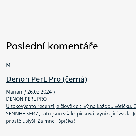
Poslední komentáře
M
Denon PerL Pro (černá)
Marian
|
26.02.2024
|
DENON PERL PRO
U takovýchto recenzí je člověk citlivý na každou větičku. 
SENNHEISER / , tato jsou však špičková. Vynikající zvuk ! 
prostě uslyší. Za mne - špička !