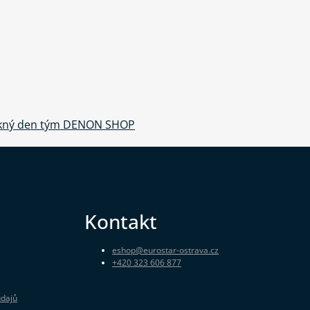
Pěkný den tým DENON SHOP
Kontakt
eshop
@
eurostar-ostrava.cz
+420 323 606 877
údajů