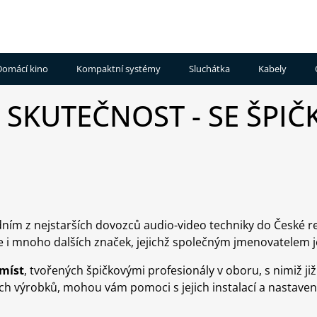
Domácí kino
Kompaktní systémy
Sluchátka
Kabely
Signálové
 SKUTEČNOST - SE ŠPI
Síťové
Sluchátka
kabely
ivery
hudební
do
systémy
uší
ndbary
Reproduktorové
Mini
Sluchátka
kabely
try
Systémy
přes
uši
Napájecí
tové
kabely
rosoustavy
Sluchátka
a
ním z nejstarších dovozců audio-video techniky do České re
s
filtry
imediální
potlačením
Digitální
le i mnoho dalších značek, jejichž společným jmenovatelem 
ra
hluku
audio
/
 míst
, tvořených špičkovými profesionály v oboru, s nimiž
hrávače
Sluchátkové
video
 výrobků, mohou vám pomoci s jejich instalací a nastaven
zesilovače
kabely
ribuce