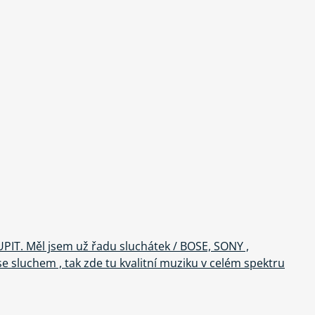
KOUPIT. Měl jsem už řadu sluchátek / BOSE, SONY ,
 se sluchem , tak zde tu kvalitní muziku v celém spektru