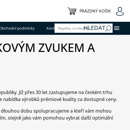
NÁKUPNÍ KOŠÍK
PRÁZDNÝ KOŠÍK
HLEDAT
Obchodní podmínky
Kontakty
ČKOVÝM ZVUKEM A
publiky. Již přes 30 let zastupujeme na českém trhu
je nabídka výrobků prémiové kvality za dostupné ceny.
 již dlouhou dobu spolupracujeme a kteří vám mohou
ím, stejně jako vám pomohou vybrat další optimální