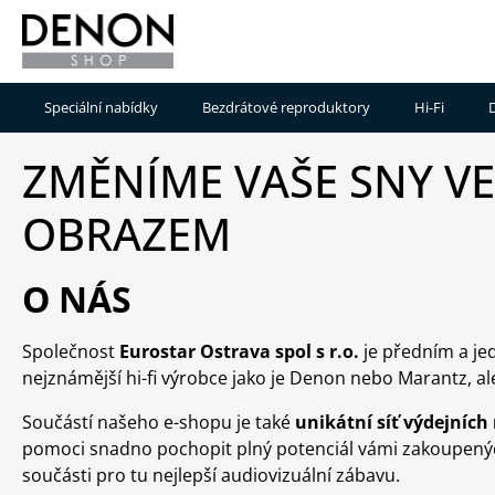
Přejít na obsah
Speciální nabídky
Bezdrátové reproduktory
Hi-Fi
Přihlášení
Reprosoustavy
ZMĚNÍME VAŠE SNY VE
Denon
A/V
Home
Rece
Zesilovače
OBRAZEM
Bowers
Sou
&
CD
Wilkins
/
Cen
O NÁS
Zeppelin
SACD
a
přehrávače
efek
Bowers
rep
Společnost
Eurostar Ostrava spol s r.o.
je předním a jed
&
Síťové
Wilkins
přehrávače
Mult
nejznámější hi-fi výrobce jako je Denon nebo Marantz, a
Formation
cent
Gramofony
a
Součástí našeho e-shopu je také
unikátní síť výdejních
a
pře
pomoci snadno pochopit plný potenciál vámi zakoupených
příslušenství
součásti pro tu nejlepší audiovizuální zábavu.
Dist