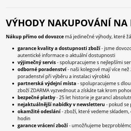
D/A
HD
převodníky
sign
VÝHODY NAKUPOVÁNÍ NA
Nákup přímo od dovozce
má jedinečné výhody, které ž
garance kvality a dostupnosti zboží
- jsme dovozc
autentické informace o aktuální dostupnosti
výjimečný servis
- spolupracujeme s nejlepšími ser
odborné poradenství
- naši kolegové mají více ne
poradenství při výběru a instalaci výrobků
partnerská výdejní místa
- spolupracujeme s dlou
zboží ZDARMA vyzvednout a získáte tak krom pohod
bezpečné platby
- 25 let historie je garancí absolu
nejaktuálnější nabídky v newsletteru
- pokud se 
okamžité odeslání
- zboží, které vedeme skladem, 
hodin
garance vrácení zboží
- umožňujeme bezproblémové 