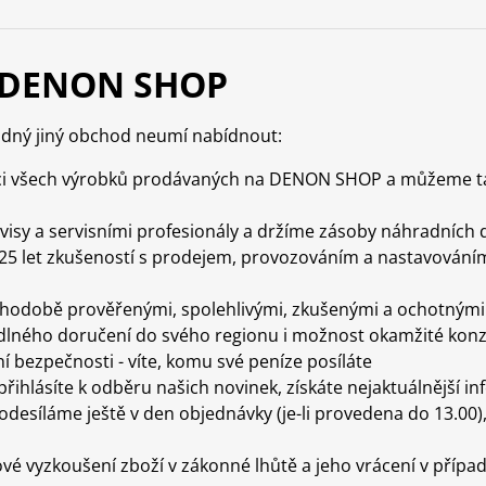
MI
Příslušenství
álu
pro
Anténní
sluchátka
kabely
 DENON SHOP
Konektory
a
drobné
ádný jiný obchod neumí nabídnout:
příslušenství
i všech výrobků prodávaných na DENON SHOP a můžeme tak g
visy a servisními profesionály a držíme zásoby náhradních d
ž 25 let zkušeností s prodejem, provozováním a nastavováním
hodobě prověřenými, spolehlivými, zkušenými a ochotnými 
lného doručení do svého regionu i možnost okamžité konzu
tní bezpečnosti - víte, komu své peníze posíláte
přihlásíte k odběru našich novinek, získáte nejaktuálnější i
odesíláme ještě v den objednávky (je-li provedena do 13.00
vyzkoušení zboží v zákonné lhůtě a jeho vrácení v případ