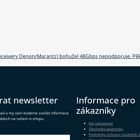
V receivery Denon/Marantz) bohužel 48Gbps nepodporuje. 
rat newsletter
Informace pro
zákazníky
mail a my vám budeme zasílat informace
uktech na našem e-shopu.
Jak nakupovat
Obchodní podmínky
Podmínky ochrany osobních 