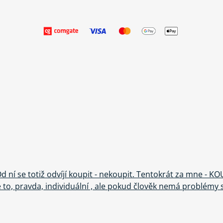
Od ní se totiž odvíjí koupit - nekoupit. Tentokrát za mne - 
Je to, pravda, individuální , ale pokud člověk nemá problémy