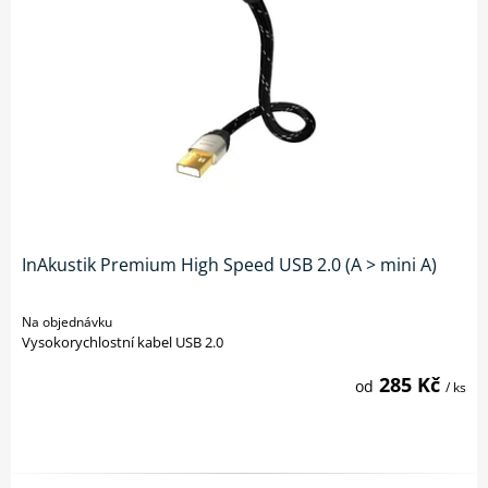
WILKINS
PŘEHRÁVAČE
MULTIMEDIÁLNÍ
FORMATION
CENTRA A
SLUCHÁTKOVÉ
DIGITÁLNÍ
PŘEHRÁVAČE
ZESILOVAČE
AUDIO /
GRAMOFONY
VIDEO
A
KABELY
PŘÍSLUŠENSTVÍ
DISTRIBUCE
PŘÍSLUŠENSTVÍ
HDMI
PRO
SIGNÁLU
SLUCHÁTKA
D/A
ANTÉNNÍ
PŘEVODNÍKY
InAkustik Premium High Speed USB 2.0 (A > mini A)
KABELY
Na objednávku
KONEKTORY A
Vysokorychlostní kabel USB 2.0
DROBNÉ
285 Kč
od
/ ks
PŘÍSLUŠENSTVÍ