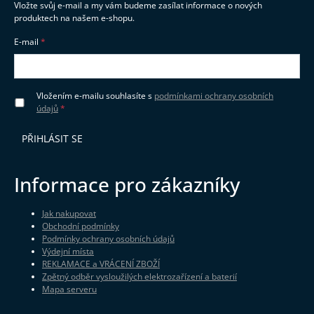
Vložte svůj e-mail a my vám budeme zasílat informace o nových
produktech na našem e-shopu.
E-mail
Vložením e-mailu souhlasíte s
podmínkami ochrany osobních
údajů
PŘIHLÁSIT SE
Informace pro zákazníky
Jak nakupovat
Obchodní podmínky
Podmínky ochrany osobních údajů
Výdejní místa
REKLAMACE a VRÁCENÍ ZBOŽÍ
Zpětný odběr vysloužilých elektrozařízení a baterií
Mapa serveru