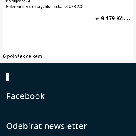
Na objednávku
Referenční vysokorychlostní kabel USB 2.0
9 179 Kč
od
/ ks
Ovládací prvky výpisu
6
položek celkem
Zápatí
Facebook
Odebírat newsletter