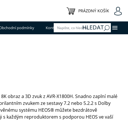
NÁKUPNÍ KOŠÍK
PRÁZDNÝ KOŠÍK
HLEDAT
Obchodní podmínky
Kontakty
ý 8K obraz a 3D zvuk z AVR-X1800H. Snadno zaplní malé
 brilantním zvukem ze sestavy 7.2 nebo 5.2.2 s Dolby
stavěnému systému HEOS® můžete bezdrátově
 ji s každým reproduktorem s podporou HEOS ve vaší