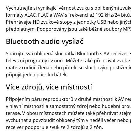
Vychutnejte si vynikající věrnost zvuku s oblíbenými zv
formáty ALAC, FLAC a WAV s frekvencí až 192 kHz/24 bitů.
Přehrávejte HD zvukové stopy z jednotky USB nebo jinýc
předplatným. Podporovány jsou také běžné soubory MP
Bluetooth audio vysílač
Spárujte svá oblíbená sluchátka Bluetooth s AV receive
televizní programy i v noci. Můžete také přehrávat zvuk
máte v rodině člena nebo přítele se sluchovým postiže
připojit jeden pár sluchátek.
Více zdrojů, více místností
Připojením páru reproduktorů v druhé místnosti k AV rec
v hlavní místnosti a samostatný zdroj nebo hudební pro
terase. V obou místnostech můžete také přehrávat stejný
vychutnat a povzbudit oblíbený tým v neděli večer nebo
receiver podporuje zvuk ze 2 zdrojů a 2 zón.