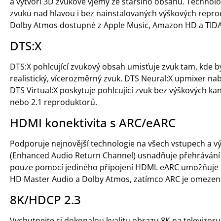
a vytvoří 3D zvukové vjemy ze staršího obsahu. Technolog
zvuku nad hlavou i bez nainstalovaných výškových repro
Dolby Atmos dostupné z Apple Music, Amazon HD a TIDAL
DTS:X
DTS:X pohlcující zvukový obsah umisťuje zvuk tam, kde by 
realistický, vícerozměrný zvuk. DTS Neural:X upmixer nabí
DTS Virtual:X poskytuje pohlcující zvuk bez výškových kaná
nebo 2.1 reproduktorů.
HDMI konektivita s ARC/eARC
Podporuje nejnovější technologie na všech vstupech a 
(Enhanced Audio Return Channel) usnadňuje přehrávání t
pouze pomocí jediného připojení HDMI. eARC umožňuje 
HD Master Audio a Dolby Atmos, zatímco ARC je omezen
8K/HDCP 2.3
Vychutnejte si dokonalou kvalitu obrazu 8K na televizor