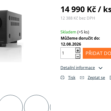
MI
Příslušenství
álu
pro
Anténní
14 990 Kč
/ k
sluchátka
kabely
12 388 Kč bez DPH
Konektory
Měrná cena:
a
drobné
Skladem
(>5 ks)
příslušenství
Můžeme doručit do:
12.08.2026
PŘIDAT DO
Detailní informace
Tisk
Zeptat se