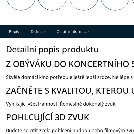
Popis
Diskuze
Ostatní informace
Detailní popis produktu
Z OBÝVÁKU DO KONCERTNÍHO 
Skvělé domácí kino potřebuje ještě lepší srdce. Nejlép
ZAČNĚTE S KVALITOU, KTEROU 
Vynikající všestrannost. Řemeslně dokonalý zvuk.
POHLCUJÍCÍ 3D ZVUK
Budete se cítit zcela pohlceni hudbou nebo filmovým zv