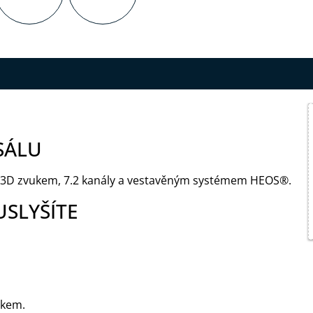
SÁLU
e s 3D zvukem, 7.2 kanály a vestavěným systémem HEOS®.
USLYŠÍTE
ukem.