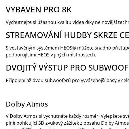
VYBAVEN PRO 8K
Vychutnejte si úžasnou kvalitu videa díky nejnovější techn
STREAMOVÁNÍ HUDBY SKRZE 
S vestavěným systémem HEOS® můžete snadno přistupova
podporujícími HEOS v jiných místnostech.
DVOJITÝ VÝSTUP PRO SUBWOOF
Připojení až dvou subwooferů pro vyváženější basy v celé
Dolby Atmos
V Dolby Atmos si vychutnáte každý rozměr. Vylepšete sv
plně pohlcující 3D zvukový zážitek z obsahu Dolby Atmo