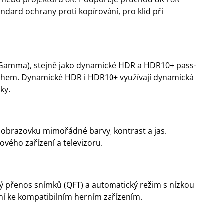
dard ochrany proti kopírování, pro klid při
Gamma), stejně jako dynamické HDR a HDR10+ pass-
sahem. Dynamické HDR i HDR10+ využívají dynamická
ky.
a obrazovku mimořádné barvy, kontrast a jas.
ového zařízení a televizoru.
ý přenos snímků (QFT) a automatický režim s nízkou
ení ke kompatibilním herním zařízením.