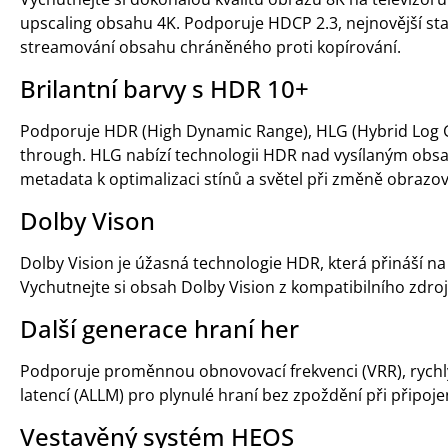
upscaling obsahu 4K. Podporuje HDCP 2.3, nejnovější stan
streamování obsahu chráněného proti kopírování.
Brilantní barvy s HDR 10+
Podporuje HDR (High Dynamic Range), HLG (Hybrid Log 
through. HLG nabízí technologii HDR nad vysílaným ob
metadata k optimalizaci stínů a světel při změně obrazov
Dolby Vison
Dolby Vision je úžasná technologie HDR, která přináší n
Vychutnejte si obsah Dolby Vision z kompatibilního zdroj
Další generace hraní her
Podporuje proměnnou obnovovací frekvenci (VRR), rychl
latencí (ALLM) pro plynulé hraní bez zpoždění při připoj
Vestavěný systém HEOS