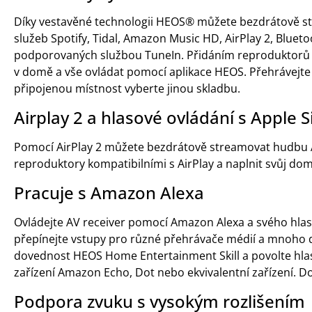
Díky vestavěné technologii HEOS® můžete bezdrátově s
služeb Spotify, Tidal, Amazon Music HD, AirPlay 2, Bluetoo
podporovaných službou TuneIn. Přidáním reproduktorů 
v domě a vše ovládat pomocí aplikace HEOS. Přehrávejte
připojenou místnost vyberte jinou skladbu.
Airplay 2 a hlasové ovládání s Apple Si
Pomocí AirPlay 2 můžete bezdrátově streamovat hudbu Ap
reproduktory kompatibilními s AirPlay a naplnit svůj d
Pracuje s Amazon Alexa
Ovládejte AV receiver pomocí Amazon Alexa a svého hlasu
přepínejte vstupy pro různé přehrávače médií a mnoho da
dovednost HEOS Home Entertainment Skill a povolte hlas
zařízení Amazon Echo, Dot nebo ekvivalentní zařízení. Do
Podpora zvuku s vysokým rozlišením