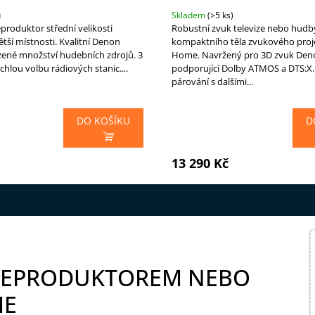
u
Skladem
(>5 ks)
produktor střední velikosti
Robustní zvuk televize nebo hudb
tší místnosti. Kvalitní Denon
kompaktního těla zvukového pro
ené množství hudebních zdrojů. 3
Home. Navržený pro 3D zvuk Den
ychlou volbu rádiových stanic....
podporující Dolby ATMOS a DTS:X
párování s dalšími...
DO KOŠÍKU
D
13 290 Kč
 REPRODUKTOREM NEBO
ME