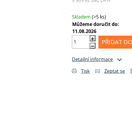
9 909 Kč bez DPH
MI
Příslušenství
Měrná cena:
álu
pro
Anténní
sluchátka
kabely
Skladem
(>5 ks)
Můžeme doručit do:
Konektory
a
11.08.2026
drobné
příslušenství
PŘIDAT DO
Detailní informace
Tisk
Zeptat se