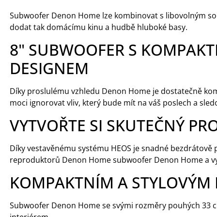
Subwoofer Denon Home lze kombinovat s libovolným 
dodat tak domácímu kinu a hudbě hluboké basy.
8" SUBWOOFER S KOMPAKT
DESIGNEM
Díky proslulému vzhledu Denon Home je dostatečně kompa
moci ignorovat vliv, který bude mít na váš poslech a sled
VYTVOŘTE SI SKUTEČNÝ PR
Díky vestavěnému systému HEOS je snadné bezdrátově p
reproduktorů Denon Home subwoofer Denon Home a vytvo
KOMPAKTNÍM A STYLOVÝM
Subwoofer Denon Home se svými rozměry pouhých 33 cm (š