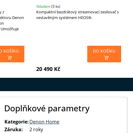
Skladem
(5 ks)
y z
Kompaktní bezdrátový streamovací zesilovač s
jektoru Denon
vestavěným systémem HEOS®.
on
. Umožňuje
O KOŠÍKU
DO KOŠÍKU
20 490 Kč
Doplňkové parametry
Kategorie
:
Denon Home
Záruka
:
2 roky