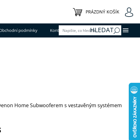
NÁKUPNÍ KOŠÍK
PRÁZDNÝ KOŠÍK
HLEDAT
Obchodní podmínky
Kontakty
 s Denon Home Subwooferem s vestavěným systémem
s