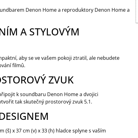
soundbarem Denon Home a reproduktory Denon Home a
NÍM A STYLOVÝM
ktní, aby se ve vašem pokoji ztratil, ale nebudete
ování filmů.
OSTOROVÝ ZVUK
řipojit k soundbaru Denon Home a dvojici
řit tak skutečný prostorový zvuk 5.1.
 DESIGNEM
) x 37 cm (v) x 33 (h) hladce splyne s vaším