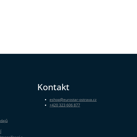
Kontakt
eshop
@
eurostar-ostrava.cz
+420 323 606 877
údajů
Í