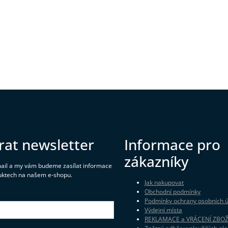
rat newsletter
Informace pro
zákazníky
mail a my vám budeme zasílat informace
uktech na našem e-shopu.
Jak nakupovat
Obchodní podmínky
Podmínky ochrany osobních 
Výdejní místa
REKLAMACE a VRÁCENÍ ZBOŽ