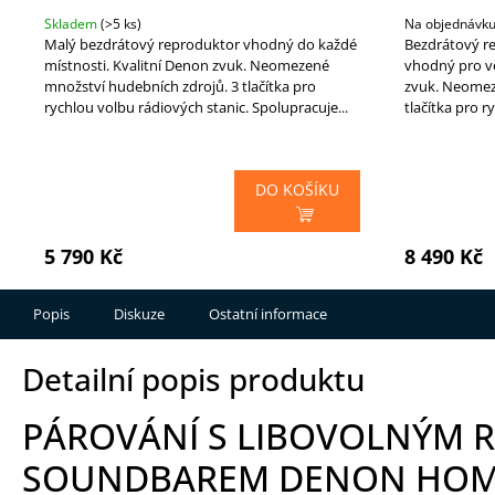
Skladem
(>5 ks)
Na objednávk
Malý bezdrátový reproduktor vhodný do každé
Bezdrátový re
místnosti. Kvalitní Denon zvuk. Neomezené
vhodný pro vě
množství hudebních zdrojů. 3 tlačítka pro
zvuk. Neomez
rychlou volbu rádiových stanic. Spolupracuje...
tlačítka pro r
DO KOŠÍKU
5 790 Kč
8 490 Kč
Popis
Diskuze
Ostatní informace
Detailní popis produktu
PÁROVÁNÍ S LIBOVOLNÝM
SOUNDBAREM DENON HO