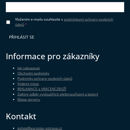
Vložením e-mailu souhlasíte s
podmínkami ochrany osobních
údajů
PŘIHLÁSIT SE
Informace pro zákazníky
Jak nakupovat
Obchodní podmínky
Podmínky ochrany osobních údajů
Výdejní místa
REKLAMACE a VRÁCENÍ ZBOŽÍ
Zpětný odběr vysloužilých elektrozařízení a baterií
Mapa serveru
Kontakt
eshop
@
eurostar-ostrava.cz