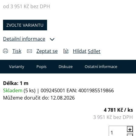
od
3 951 Kč
bez DPH
Měrná cena:
ZVOLTE VARIANTU
Detailní informace
Tisk
Zeptat se
Hlídat
Sdílet
Varianty
Popis
Diskuze
Ostatní informace
Délka: 1 m
Skladem
(5 ks)
| 009245001
EAN:
4001985519866
Můžeme doručit do:
12.08.2026
4 781 Kč
/ ks
3 951 Kč bez DPH