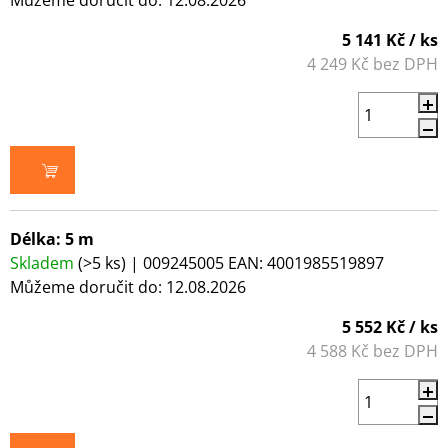
Můžeme doručit do:
12.08.2026
5 141 Kč
/ ks
4 249 Kč bez DPH
DO KOŠÍKU
Délka: 5 m
Skladem
(>5 ks)
| 009245005
EAN:
4001985519897
Můžeme doručit do:
12.08.2026
5 552 Kč
/ ks
4 588 Kč bez DPH