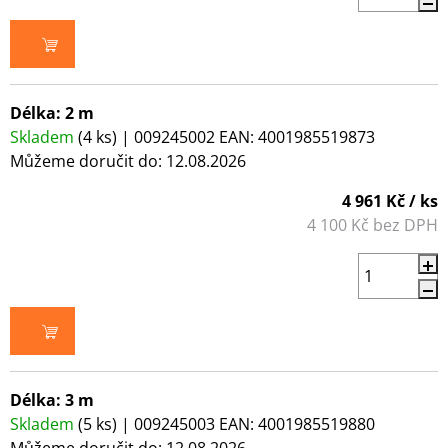
DO KOŠÍKU
Délka: 2 m
Skladem
(4 ks)
| 009245002
EAN:
4001985519873
Můžeme doručit do:
12.08.2026
4 961 Kč
/ ks
4 100 Kč bez DPH
DO KOŠÍKU
Délka: 3 m
Skladem
(5 ks)
| 009245003
EAN:
4001985519880