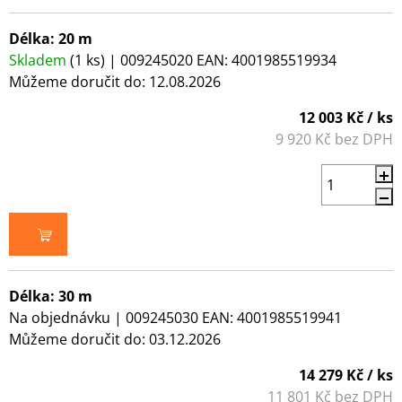
Délka: 20 m
Skladem
(1 ks)
| 009245020
EAN:
4001985519934
Můžeme doručit do:
12.08.2026
12 003 Kč
/ ks
9 920 Kč bez DPH
DO KOŠÍKU
Délka: 30 m
Na objednávku
| 009245030
EAN:
4001985519941
Můžeme doručit do:
03.12.2026
14 279 Kč
/ ks
11 801 Kč bez DPH