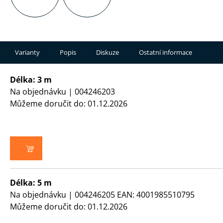
Varianty
Popis
Diskuze
Ostatní informace
Délka: 3 m
Na objednávku
| 004246203
Můžeme doručit do:
01.12.2026
DO KOŠÍKU
Délka: 5 m
Na objednávku
| 004246205
EAN:
4001985510795
Můžeme doručit do:
01.12.2026