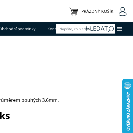
NÁKUPNÍ KOŠÍK
PRÁZDNÝ KOŠÍK
HLEDAT
Obchodní podmínky
Kontakty
 průměrem pouhých 3.6mm.
 ks