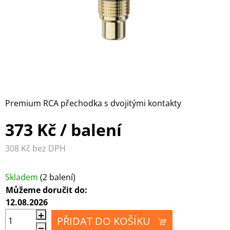
WILKINS
PŘEHRÁVAČE
MULTIMEDIÁLNÍ
FORMATION
CENTRA A
SLUCHÁTKOVÉ
DIGITÁLNÍ
PŘEHRÁVAČE
ZESILOVAČE
AUDIO /
GRAMOFONY
VIDEO
A
KABELY
PŘÍSLUŠENSTVÍ
DISTRIBUCE
PŘÍSLUŠENSTVÍ
HDMI
PRO
SIGNÁLU
SLUCHÁTKA
D/A
Premium RCA přechodka s dvojitými kontakty
ANTÉNNÍ
PŘEVODNÍKY
373 Kč
/ balení
KABELY
308 Kč bez DPH
KONEKTORY A
Měrná cena:
DROBNÉ
Skladem
(2 balení)
PŘÍSLUŠENSTVÍ
Můžeme doručit do:
12.08.2026
PŘIDAT DO KOŠÍKU