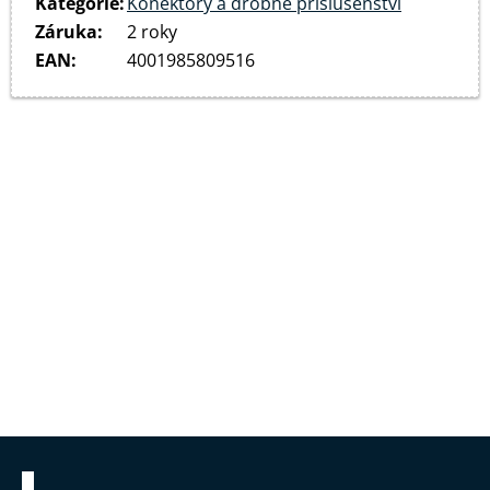
Kategorie
:
Konektory a drobné příslušenství
Záruka
:
2 roky
EAN
:
4001985809516