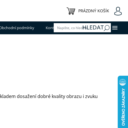
NÁKUPNÍ KOŠÍK
PRÁZDNÝ KOŠÍK
HLEDAT
Obchodní podmínky
Kontakty
základem dosažení dobré kvality obrazu i zvuku