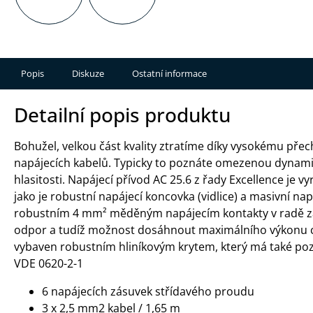
Popis
Diskuze
Ostatní informace
Detailní popis produktu
Bohužel, velkou část kvality ztratíme díky vysokému př
napájecích kabelů. Typicky to poznáte omezenou dynamiko
hlasitosti. Napájecí přívod AC 25.6 z řady Excellence je v
jako je robustní napájecí koncovka (vidlice) a masivní nap
robustním 4 mm² měděným napájecím kontakty v radě za
odpor a tudíž možnost dosáhnout maximálního výkonu cel
vybaven robustním hliníkovým krytem, který má také poz
VDE 0620-2-1
6 napájecích zásuvek střídavého proudu
3 x 2,5 mm2 kabel / 1,65 m