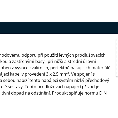
echodovému odporu při použití levných prodlužovacích
u a zastřenými basy i při nižší a střední úrovni
yroben z vysoce kvalitních, perfektně pasujících materiálů
ájecí kabel v provedení 3 x 2.5 mm². Ve spojení s
 sebou nabízí tento napájecí systém nízký přechodový
é sestavy. Tento prodlužovací napájecí přívod je
itivní dopad na odstínění. Produkt splňuje normu DIN