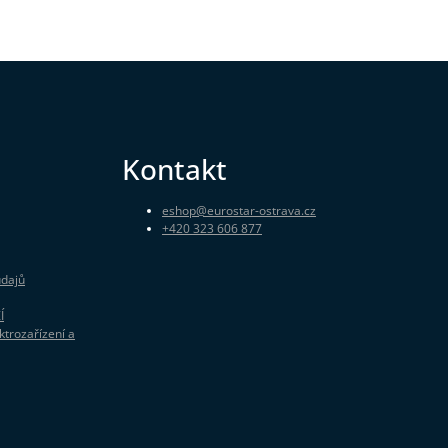
Kontakt
eshop
@
eurostar-ostrava.cz
+420 323 606 877
údajů
Í
ktrozařízení a