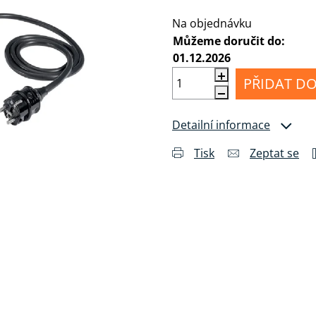
Měrná cena:
MI
Příslušenství
álu
pro
Anténní
Na objednávku
sluchátka
kabely
Můžeme doručit do:
01.12.2026
Konektory
a
PŘIDAT DO
drobné
příslušenství
Detailní informace
Tisk
Zeptat se