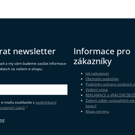
rat newsletter
Informace pro
zákazníky
mail a my vám budeme zasílat informace
uktech na našem e-shopu.
Jak nakupovat
Obchodní podmínky
Podmínky ochrany osobních 
Výdejní místa
REKLAMACE a VRÁCENÍ ZBOŽ
Zpětný odběr vysloužilých ele
 e-mailu souhlasíte s
podmínkami
baterií
osobních údajů
Mapa serveru
 SE