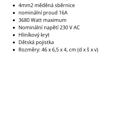
4mm2 měděná sběrnice
nominální proud 16A
3680 Watt maximum
Nominální napětí 230 V AC
Hliníkový kryt
Dětská pojistka
Rozměry: 46 x 6,5 x 4, cm (d x š x v)