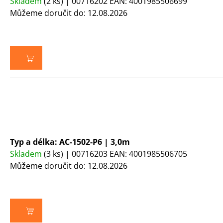
Skladem
(2 ks)
| 00716202
EAN:
4001985506699
Můžeme doručit do:
12.08.2026
DO KOŠÍKU
Typ a délka: AC-1502-P6 | 3,0m
Skladem
(3 ks)
| 00716203
EAN:
4001985506705
Můžeme doručit do:
12.08.2026
DO KOŠÍKU