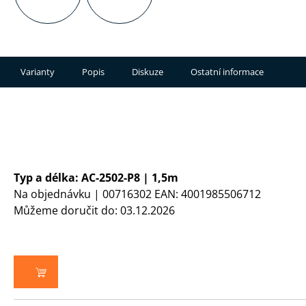
Varianty
Popis
Diskuze
Ostatní informace
Typ a délka: AC-2502-P8 | 1,5m
Na objednávku
| 00716302
EAN:
4001985506712
Můžeme doručit do:
03.12.2026
DO KOŠÍKU