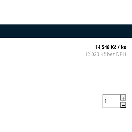
14 548 Kč
/ ks
12 023 Kč bez DPH