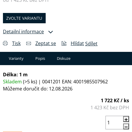
od
1 423 Kč
bez DPH
Měrná cena:
ZVOLTE VARIANTU
Detailní informace
Tisk
Zeptat se
Hlídat
Sdílet
Varianty
Popis
Diskuze
Délka: 1 m
Skladem
(>5 ks)
| 0041201
EAN:
4001985507962
Můžeme doručit do:
12.08.2026
1 722 Kč
/ ks
1 423 Kč bez DPH