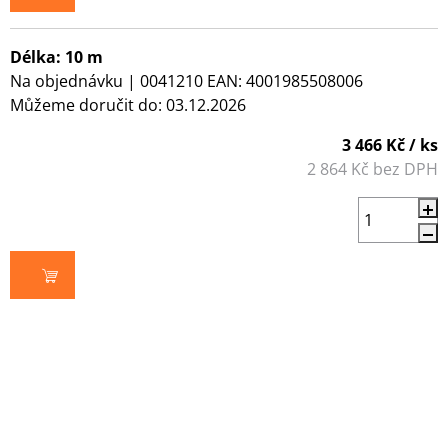
Délka: 10 m
Na objednávku
| 0041210
EAN:
4001985508006
Můžeme doručit do:
03.12.2026
3 466 Kč
/ ks
2 864 Kč bez DPH
DO KOŠÍKU