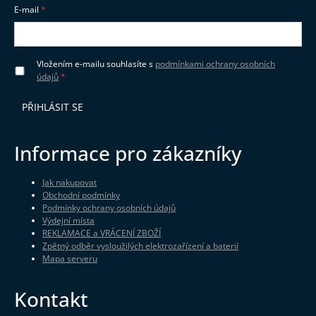
E-mail
Vložením e-mailu souhlasíte s
podmínkami ochrany osobních
údajů
PŘIHLÁSIT SE
Informace pro zákazníky
Jak nakupovat
Obchodní podmínky
Podmínky ochrany osobních údajů
Výdejní místa
REKLAMACE a VRÁCENÍ ZBOŽÍ
Zpětný odběr vysloužilých elektrozařízení a baterií
Mapa serveru
Kontakt