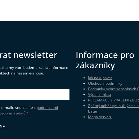
rat newsletter
Informace pro
zákazníky
mail a my vám budeme zasílat informace
uktech na našem e-shopu.
Jak nakupovat
Obchodní podmínky
Podmínky ochrany osobních 
Výdejní místa
REKLAMACE a VRÁCENÍ ZBOŽ
Zpětný odběr vysloužilých ele
 e-mailu souhlasíte s
podmínkami
baterií
osobních údajů
Mapa serveru
 SE