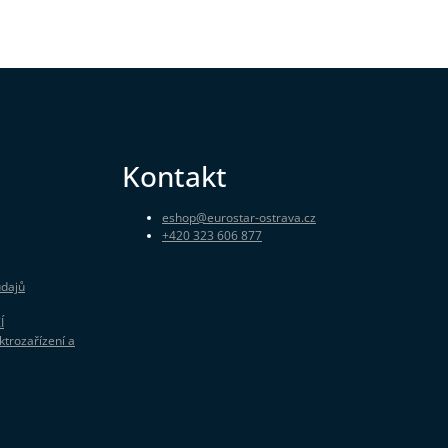
Kontakt
eshop
@
eurostar-ostrava.cz
+420 323 606 877
údajů
Í
ktrozařízení a