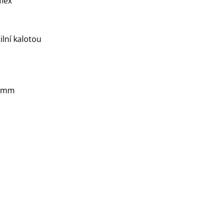
flex
ilní kalotou
0 mm