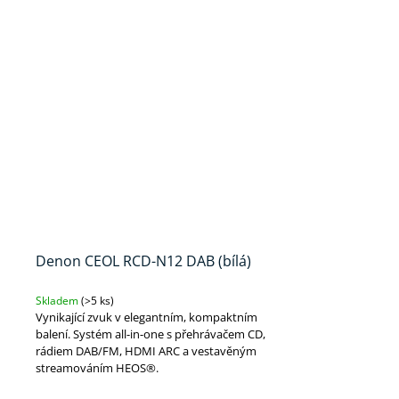
Denon CEOL RCD-N12 DAB (bílá)
Skladem
(>5 ks)
Vynikající zvuk v elegantním, kompaktním
balení. Systém all-in-one s přehrávačem CD,
rádiem DAB/FM, HDMI ARC a vestavěným
streamováním HEOS®.