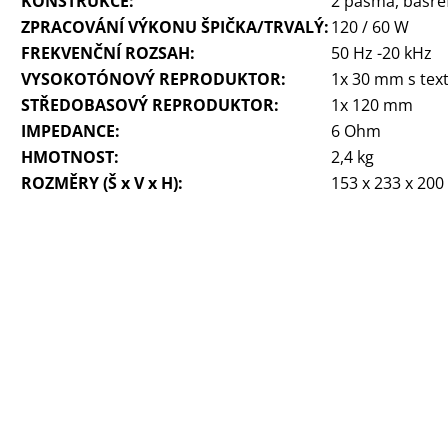
KONSTRUKCE:
2 pásma, basre
ZPRACOVÁNÍ VÝKONU ŠPIČKA/TRVALÝ:
120 / 60 W
FREKVENČNÍ ROZSAH:
50 Hz -20 kHz
VYSOKOTÓNOVÝ REPRODUKTOR:
1x 30 mm s text
STŘEDOBASOVÝ REPRODUKTOR:
1x 120 mm
IMPEDANCE:
6 Ohm
HMOTNOST:
2,4 kg
ROZMĚRY (Š x V x H):
153 x 233 x 20