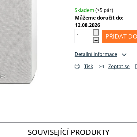
Měrná cena:
MI
Příslušenství
álu
pro
Anténní
Skladem
(>5 pár)
sluchátka
kabely
Můžeme doručit do:
12.08.2026
Konektory
a
PŘIDAT DO
drobné
příslušenství
Detailní informace
Tisk
Zeptat se
SOUVISEJÍCÍ PRODUKTY