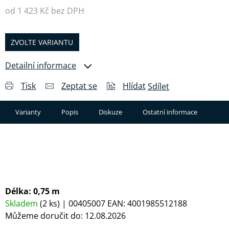
od
1 423 Kč
bez DPH
Měrná cena:
ZVOLTE VARIANTU
Detailní informace
Tisk
Zeptat se
Hlídat
Sdílet
Varianty
Popis
Diskuze
Ostatní informace
Délka: 0,75 m
Skladem
(2 ks)
| 00405007
EAN:
4001985512188
Můžeme doručit do:
12.08.2026