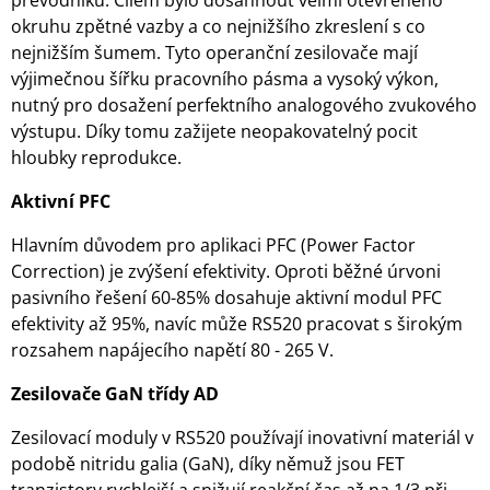
převodníku. Cílem bylo dosáhnout velmi otevřeného
okruhu zpětné vazby a co nejnižšího zkreslení s co
nejnižším šumem. Tyto operanční zesilovače mají
výjimečnou šířku pracovního pásma a vysoký výkon,
nutný pro dosažení perfektního analogového zvukového
výstupu. Díky tomu zažijete neopakovatelný pocit
hloubky reprodukce.
Aktivní PFC
Hlavním důvodem pro aplikaci PFC (Power Factor
Correction) je zvýšení efektivity. Oproti běžné úrvoni
pasivního řešení 60-85% dosahuje aktivní modul PFC
efektivity až 95%, navíc může RS520 pracovat s širokým
rozsahem napájecího napětí 80 - 265 V.
Zesilovače GaN třídy AD
Zesilovací moduly v RS520 používají inovativní materiál v
podobě nitridu galia (GaN), díky němuž jsou FET