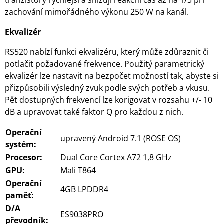
tranzistory rychlejší a snižují reakční čas až na 1/3 při
zachování mimořádného výkonu 250 W na kanál.
Ekvalizér
RS520 nabízí funkci ekvalizéru, který může zdůraznit či
potlačit požadované frekvence. Použitý parametrický
ekvalizér lze nastavit na bezpočet možností tak, abyste si
přizpůsobili výsledný zvuk podle svých potřeb a vkusu.
Pět dostupných frekvencí lze korigovat v rozsahu +/- 10
dB a upravovat také faktor Q pro každou z nich.
Operační
upravený Android 7.1 (ROSE OS)
systém:
Procesor:
Dual Core Cortex A72 1,8 GHz
GPU:
Mali T864
Operační
4GB LPDDR4
paměť:
D/A
ES9038PRO
převodník: