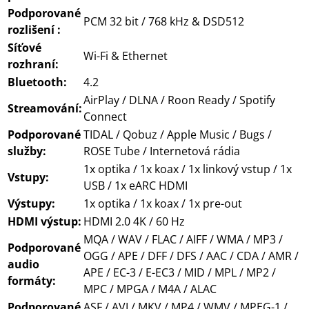
Podporované
PCM 32 bit / 768 kHz & DSD512
rozlišení :
Síťové
Wi-Fi & Ethernet
rozhraní:
Bluetooth:
4.2
AirPlay / DLNA / Roon Ready / Spotify
Streamování:
Connect
Podporované
TIDAL / Qobuz / Apple Music / Bugs /
služby:
ROSE Tube / Internetová rádia
1x optika / 1x koax / 1x linkový vstup / 1x
Vstupy:
USB / 1x eARC HDMI
Výstupy:
1x optika / 1x koax / 1x pre-out
HDMI výstup:
HDMI 2.0 4K / 60 Hz
MQA / WAV / FLAC / AIFF / WMA / MP3 /
Podporované
OGG / APE / DFF / DFS / AAC / CDA / AMR /
audio
APE / EC-3 / E-EC3 / MID / MPL / MP2 /
formáty:
MPC / MPGA / M4A / ALAC
Podporované
ASF / AVI / MKV / MP4 / WMV / MPEG-1 /