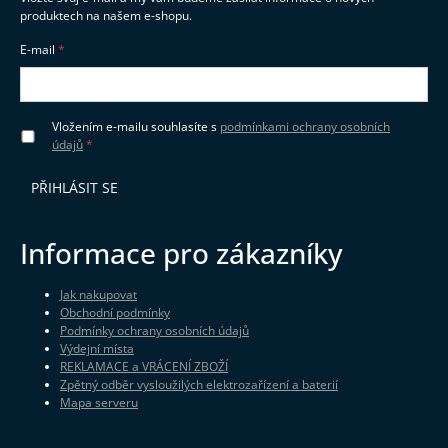
produktech na našem e-shopu.
E-mail
Vložením e-mailu souhlasíte s
podmínkami ochrany osobních
údajů
PŘIHLÁSIT SE
Informace pro zákazníky
Jak nakupovat
Obchodní podmínky
Podmínky ochrany osobních údajů
Výdejní místa
REKLAMACE a VRÁCENÍ ZBOŽÍ
Zpětný odběr vysloužilých elektrozařízení a baterií
Mapa serveru