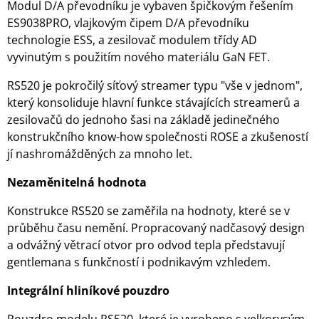
Modul D/A převodníku je vybaven špičkovým řešením
ES9038PRO, vlajkovým čipem D/A převodníku
technologie ESS, a zesilovač modulem třídy AD
vyvinutým s použitím nového materiálu GaN FET.
RS520 je pokročilý síťový streamer typu "vše v jednom",
který konsoliduje hlavní funkce stávajících streamerů a
zesilovačů do jednoho šasi na základě jedinečného
konstrukčního know-how společnosti ROSE a zkušeností
jí nashromážděných za mnoho let.
Nezaměnitelná hodnota
Konstrukce RS520 se zaměřila na hodnoty, které se v
průběhu času nemění. Propracovaný nadčasový design
a odvážný větrací otvor pro odvod tepla představují
gentlemana s funkčností i podnikavým vzhledem.
Integrální hliníkové pouzdro