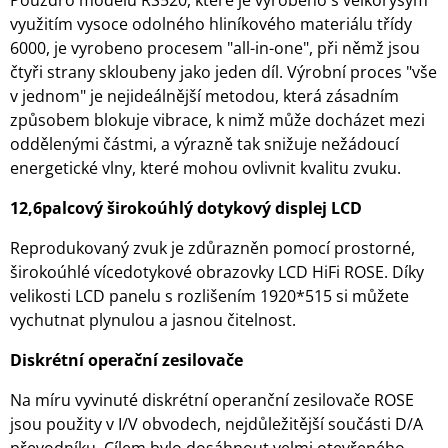
Pouzdro modelu RS520, které je vyrobeno s velkorysým
využitím vysoce odolného hliníkového materiálu třídy
6000, je vyrobeno procesem "all-in-one", při němž jsou
čtyři strany skloubeny jako jeden díl. Výrobní proces "vše
v jednom" je nejideálnější metodou, která zásadním
způsobem blokuje vibrace, k nimž může docházet mezi
oddělenými částmi, a výrazně tak snižuje nežádoucí
energetické vlny, které mohou ovlivnit kvalitu zvuku.
12,6palcový širokoúhlý dotykový displej LCD
Reprodukovaný zvuk je zdůrazněn pomocí prostorné,
širokoúhlé vícedotykové obrazovky LCD HiFi ROSE. Díky
velikosti LCD panelu s rozlišením 1920*515 si můžete
vychutnat plynulou a jasnou čitelnost.
Diskrétní operační zesilovače
Na míru vyvinuté diskrétní operanční zesilovače ROSE
jsou použity v I/V obvodech, nejdůležitější součásti D/A