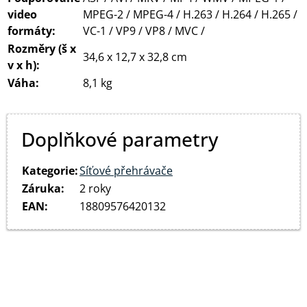
video
MPEG-2 / MPEG-4 / H.263 / H.264 / H.265 /
formáty:
VC-1 / VP9 / VP8 / MVC /
Rozměry (š x
34,6 x 12,7 x 32,8 cm
v x h):
Váha:
8,1 kg
Doplňkové parametry
Kategorie
:
Síťové přehrávače
Záruka
:
2 roky
EAN
:
18809576420132