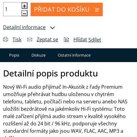
PŘIDAT DO KOŠÍKU
Detailní informace
Tisk
Zeptat se
Hlídat
Sdílet
Popis
Diskuze
Ostatní informace
Detailní popis produktu
Nový Wi-Fi audio přijímač In-Akustik z řady Premium
umožňuje přehrávat hudbu uloženou v chytrém
telefonu, tabletu, počítači nebo na serveru anebo NAS
uložišti bezdrátově na jakémkoliv Hi-Fi systému: Toto
malé zařízení přijímá audio stream v kvalitě vysokého
rozlišení až do 24 bit / 96 kHz, podporuje všechny
standardní formáty jako jsou WAV, FLAC, AAC, MP3 a