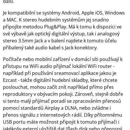
další.
Je kompatibilní se systémy Android, Apple iOS, Windows
a MAC. K stereo hudebním systémům jej snadno
připojíte metodou Plug&Play. Má k tomu k dispozici ve
své výbavě jak optický digitální výstup, tak i analogový
stereo 3.5mm Jack a v balení najdete k tomuto účelu
přibalený také audio kabel s Jack konektory.
Počítače nebo mobilní zařízení v domácí síti používají k
přístupu na WiFi audio přijímač lokální WiFi router -
například při používání sreamovací aplikace jakou je
Ezcast - takže digitální hudební skladby, které chcete
poslouchat, mohou začít znít například přímo přes
reproduktory v obývacím pokoji. Zároveň, stejně dobře
si tento malý přijímač poradí se zpracováním přenosů
pomocí standardů Airplay a DLNA, nebo zvládne i
přenos signálu z internetových rádií. Díky přítomnému
USB portu máte možnost připojit k tomuto přijímači i
jakékoliv externí uložiště dat (flash disk nebo přenosný