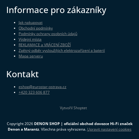
Informace pro zákazníky
Jak nakupovat
Obchodní podmínky
Podmínky ochrany osobních údajů
Výdejní místa
REKLAMACE a VRÁCENÍ ZBOŽÍ
Zpětný odběr vysloužilých elektrozařízení a baterií
Mapa serveru
Kontakt
eshop
@
eurostar-ostrava.cz
+420 323 606 877
Vytvořil Shoptet
Copyright 2026
DENON SHOP | oficiální obchod dovozce Hi-Fi značek
Denon a Marantz
. Všechna práva vyhrazena.
Upravit nastavení cookies