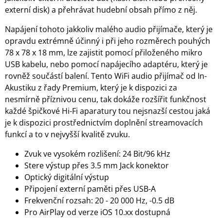
externí disk) a přehrávat hudební obsah přímo z něj.
Napájení tohoto jakkoliv malého audio přijímače, který je
opravdu extrémně účinný i při jeho rozměrech pouhých
78 x 78 x 18 mm, lze zajistit pomocí přiloženého mikro
USB kabelu, nebo pomocí napájecího adaptéru, který je
rovněž součástí balení. Tento WiFi audio přijímač od In-
Akustiku z řady Premium, který je k dispozici za
nesmírně příznivou cenu, tak dokáže rozšířit funkčnost
každé špičkové Hi-Fi aparatury tou nejsnazší cestou jaká
je k dispozici prostřednictvím doplnění streamovacích
funkcí a to v nejvyšší kvalitě zvuku.
Zvuk ve vysokém rozlišení: 24 Bit/96 kHz
Stere výstup přes 3.5 mm Jack konektor
Optický digitální výstup
Připojení externí paměti přes USB-A
Frekvenční rozsah: 20 - 20 000 Hz, -0.5 dB
Pro AirPlay od verze iOS 10.xx dostupná