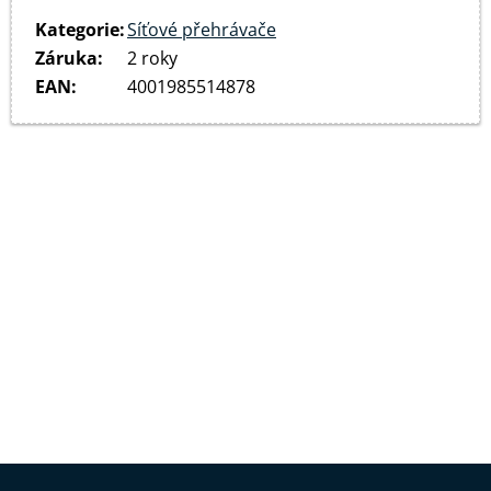
Kategorie
:
Síťové přehrávače
Záruka
:
2 roky
EAN
:
4001985514878