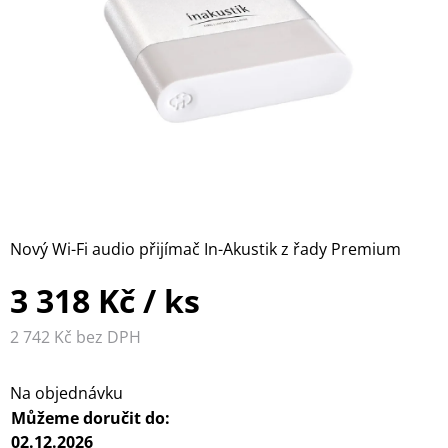
WILKINS
PŘEHRÁVAČE
MULTIMEDIÁLNÍ
FORMATION
CENTRA A
SLUCHÁTKOVÉ
DIGITÁLNÍ
PŘEHRÁVAČE
ZESILOVAČE
AUDIO /
GRAMOFONY
VIDEO
A
KABELY
PŘÍSLUŠENSTVÍ
DISTRIBUCE
PŘÍSLUŠENSTVÍ
HDMI
PRO
SIGNÁLU
SLUCHÁTKA
D/A
ANTÉNNÍ
PŘEVODNÍKY
KABELY
Nový Wi-Fi audio přijímač In-Akustik z řady Premium
3 318 Kč
/ ks
KONEKTORY A
DROBNÉ
2 742 Kč bez DPH
Měrná cena:
PŘÍSLUŠENSTVÍ
Na objednávku
Můžeme doručit do:
02.12.2026