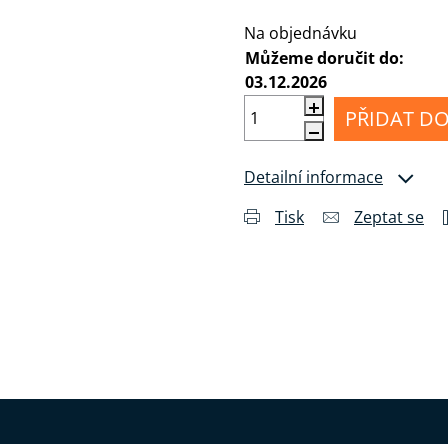
Měrná cena:
MI
Příslušenství
álu
pro
Anténní
Na objednávku
sluchátka
kabely
Můžeme doručit do:
03.12.2026
Konektory
a
PŘIDAT DO
drobné
příslušenství
Detailní informace
Tisk
Zeptat se