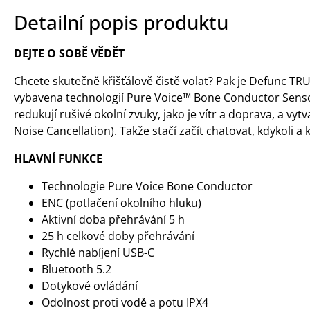
Detailní popis produktu
DEJTE O SOBĚ VĚDĚT
Chcete skutečně křišťálově čistě volat? Pak je Defunc TR
vybavena technologií Pure Voice™️ Bone Conductor Sensor
redukují rušivé okolní zvuky, jako je vítr a doprava, a vy
Noise Cancellation). Takže stačí začít chatovat, kdykoli a 
HLAVNÍ FUNKCE
Technologie Pure Voice Bone Conductor
ENC (potlačení okolního hluku)
Aktivní doba přehrávání 5 h
25 h celkové doby přehrávání
Rychlé nabíjení USB-C
Bluetooth 5.2
Dotykové ovládání
Odolnost proti vodě a potu IPX4