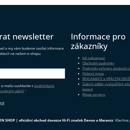
rat newsletter
Informace pro
zákazníky
mail a my vám budeme zasílat informace
uktech na našem e-shopu.
Jak nakupovat
Obchodní podmínky
Podmínky ochrany osobních 
Výdejní místa
REKLAMACE a VRÁCENÍ ZBOŽ
Zpětný odběr vysloužilých ele
 e-mailu souhlasíte s
podmínkami
baterií
osobních údajů
Mapa serveru
 SE
N SHOP | oficiální obchod dovozce Hi-Fi značek Denon a Marantz
. Všechna