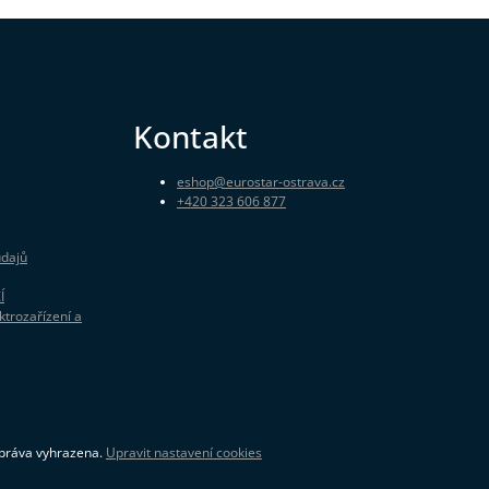
Kontakt
eshop
@
eurostar-ostrava.cz
+420 323 606 877
údajů
Í
ktrozařízení a
 práva vyhrazena.
Upravit nastavení cookies