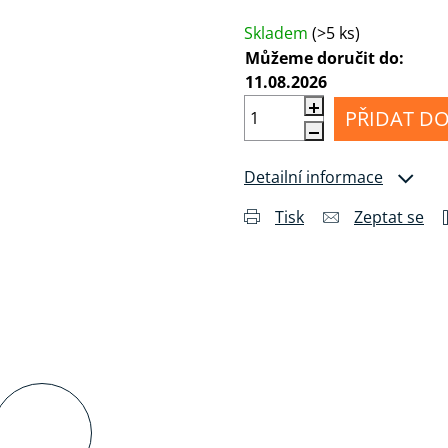
Měrná cena:
MI
Příslušenství
álu
pro
Anténní
Skladem
(>5 ks)
sluchátka
kabely
Můžeme doručit do:
11.08.2026
Konektory
a
PŘIDAT DO
drobné
příslušenství
Detailní informace
Tisk
Zeptat se