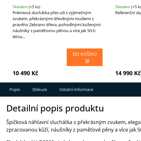
Skladem
(>5 ks)
Skladem
(>5 k
Prémiová sluchátka přes uši s výjimečným
Referenční slu
zvukem, překrásnými dřevěnými mušlemi z
pravého Zebrano dřeva, pohodlnými koženými
náušníky s paměťovou pěnou a více jak 50-ti
letou...
DO KOŠÍKU
10 490 Kč
14 990 Kč
Popis
Diskuze
Ostatní informace
Detailní popis produktu
Špičková náhlavní sluchátka s překrásným zvukem, ele
zpracovanou kůží, náušníky z paměťové pěny a více jak 50