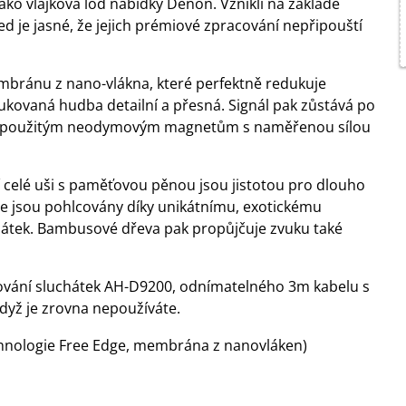
ko vlajková loď nabídky Denon. Vznikli na základě
ed je jasné, že jejich prémiové zpracování nepřipouští
mbránu z nano-vlákna, které perfektně redukuje
dukovaná hudba detailní a přesná. Signál pak zůstává po
 díky použitým neodymovým magnetům s naměřenou sílou
 celé uši s paměťovou pěnou jsou jistotou pro dlouho
ce jsou pohlcovány díky unikátnímu, exotickému
tek. Bambusové dřeva pak propůjčuje zvuku také
chování sluchátek AH-D9200, odnímatelného 3m kabelu s
yž je zrovna nepoužíváte.
hnologie Free Edge, membrána z nanovláken)