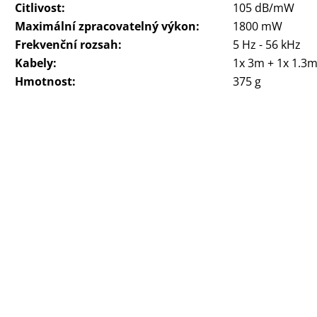
Citlivost:
105 dB/mW
Maximální zpracovatelný výkon:
1800 mW
Frekvenční rozsah:
5 Hz - 56 kHz
Kabely:
1x 3m + 1x 1.3
Hmotnost:
375 g