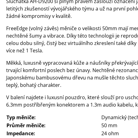
Sluchátka AH-D9200 si plným právem zaslouží označení ja
letitých zkušeností vývojářského týmu a už na první pohl
žádné kompromisy v kvalitě.
FreeEdge (volný závěs) měniče o velikosti 50mm mají me
nechtěné šumy a vibrace. Díky této technologii je repro
celou dobu silný, čistý bez virtuálního zkreslení také
více než 1 Tesla.
Měkká, luxusně vypracovaná kůže a náušníky překrývající
trvající komfortní poslech bez únavy. Nechtěné rezonan
Japonskému bambusovému dřevu na mušle těchto sluchá
teplý, bohatý charakter.
V balení najdete i luxusní pouzdro, které slouží pro us
6.3mm postříbřeným konektorem a 1.3m audio kabelu, kd
Typ měniče:
Dynamický (tec
Průměr měniče:
50 mm
Impedance:
24 ohm