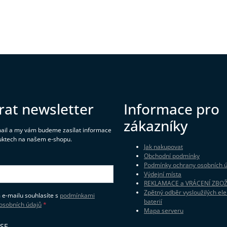
rat newsletter
Informace pro
zákazníky
mail a my vám budeme zasílat informace
uktech na našem e-shopu.
Jak nakupovat
Obchodní podmínky
Podmínky ochrany osobních 
Výdejní místa
REKLAMACE a VRÁCENÍ ZBOŽ
Zpětný odběr vysloužilých ele
 e-mailu souhlasíte s
podmínkami
baterií
osobních údajů
Mapa serveru
 SE