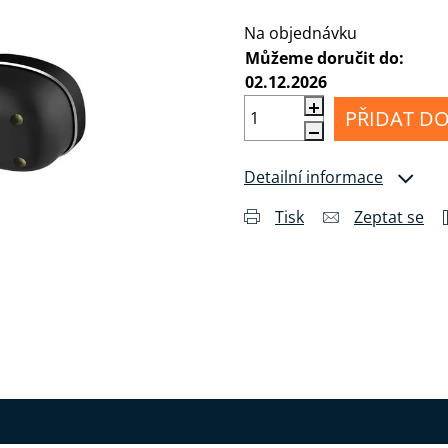
Měrná cena:
MI
Příslušenství
álu
pro
Anténní
Na objednávku
sluchátka
kabely
Můžeme doručit do:
02.12.2026
Konektory
a
PŘIDAT DO
drobné
příslušenství
Detailní informace
Tisk
Zeptat se