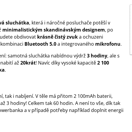
vá sluchátka
, která i náročné posluchače potěší v
ž
minimalistickým skandinávským designem
, po
budete obdivovat
krásně čistý zvuk
a ochuzeni
 kombinaci
Bluetooth 5.0
a integrovaného
mikrofonu
.
jení: samotná sluchátka nabídnou výdrž
3 hodiny
, ale s
 nabití až
20krát
! Navíc díky vysoké kapacitě
2 100
ka
.
í, tak i nabíjení. V těle má přitom 2 100mAh baterii,
t až 3 hodiny! Celkem tak 60 hodin. A není to vše, dík tak
owerbanka a v případě potřeby například doplnit energii