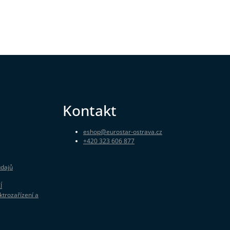
Kontakt
eshop
@
eurostar-ostrava.cz
+420 323 606 877
údajů
Í
ktrozařízení a