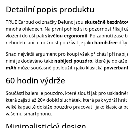
Detailní popis produktu
TRUE Earbud od značky Defunc jsou
skutečně bezdráto
mnoha ohledech. Na první pohled si o pozornost říkají u
vložení do uší pak
skvělou ergonomií
. Po zapnutí zase 
nebudete ani o možnost používat je jako
handsfree
díky
Snad největší argument pro koupi však přichází při nabí
nimi je dodáváno také
nabíjecí pouzdro
, které je dokáže
mAh
může současně posloužit i jako klasická
powerban
60 hodin výdrže
Součástí balení je pouzdro, které slouží jak pro uskladněn
která zajistí až 20× dobití sluchátek, která pak vydrží hrá
velké kapacitě dokáže pouzdro pracovat i jako klasická p
vašemu smartphonu.
Minimalistický design