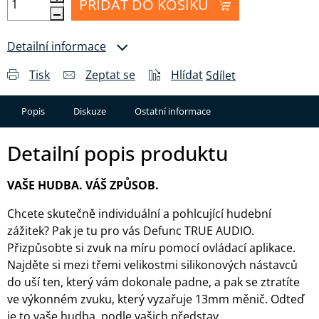
PŘIDAT DO KOŠÍKU
Detailní informace
Tisk
Zeptat se
Hlídat
Sdílet
Popis
Diskuze
Ostatní informace
Detailní popis produktu
VAŠE HUDBA. VÁŠ ZPŮSOB.
Chcete skutečně individuální a pohlcující hudební
zážitek? Pak je tu pro vás Defunc TRUE AUDIO.
Přizpůsobte si zvuk na míru pomocí ovládací aplikace.
Najděte si mezi třemi velikostmi silikonových nástavců
do uší ten, který vám dokonale padne, a pak se ztratíte
ve výkonném zvuku, který vyzařuje 13mm měnič. Odteď
je to vaše hudba, podle vašich představ.