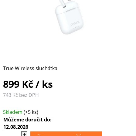
WILKINS
PŘEHRÁVAČE
MULTIMEDIÁLNÍ
FORMATION
CENTRA A
SLUCHÁTKOVÉ
DIGITÁLNÍ
PŘEHRÁVAČE
ZESILOVAČE
AUDIO /
GRAMOFONY
VIDEO
A
KABELY
PŘÍSLUŠENSTVÍ
DISTRIBUCE
PŘÍSLUŠENSTVÍ
HDMI
PRO
SIGNÁLU
SLUCHÁTKA
D/A
ANTÉNNÍ
PŘEVODNÍKY
True Wireless sluchátka.
KABELY
899 Kč
/ ks
KONEKTORY A
743 Kč bez DPH
Měrná cena:
DROBNÉ
PŘÍSLUŠENSTVÍ
Skladem
(>5 ks)
Můžeme doručit do:
12.08.2026