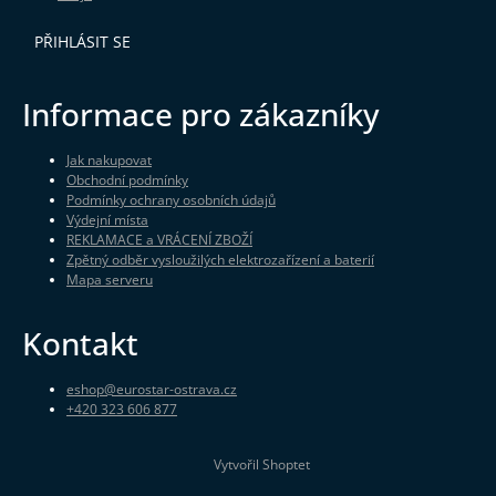
PŘIHLÁSIT SE
Informace pro zákazníky
Jak nakupovat
Obchodní podmínky
Podmínky ochrany osobních údajů
Výdejní místa
REKLAMACE a VRÁCENÍ ZBOŽÍ
Zpětný odběr vysloužilých elektrozařízení a baterií
Mapa serveru
Kontakt
eshop
@
eurostar-ostrava.cz
+420 323 606 877
Vytvořil Shoptet