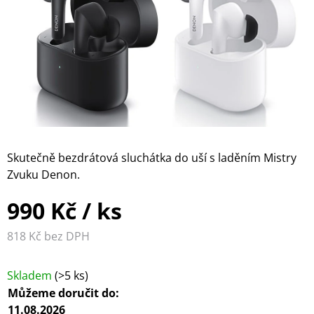
WILKINS
PŘEHRÁVAČE
MULTIMEDIÁLNÍ
FORMATION
CENTRA A
SLUCHÁTKOVÉ
DIGITÁLNÍ
PŘEHRÁVAČE
ZESILOVAČE
AUDIO /
GRAMOFONY
VIDEO
A
KABELY
PŘÍSLUŠENSTVÍ
DISTRIBUCE
PŘÍSLUŠENSTVÍ
HDMI
PRO
SIGNÁLU
SLUCHÁTKA
D/A
ANTÉNNÍ
PŘEVODNÍKY
Skutečně bezdrátová sluchátka do uší s laděním Mistry
KABELY
Zvuku Denon.
990 Kč
/ ks
KONEKTORY A
DROBNÉ
818 Kč bez DPH
Měrná cena:
PŘÍSLUŠENSTVÍ
Skladem
(>5 ks)
Můžeme doručit do:
11.08.2026