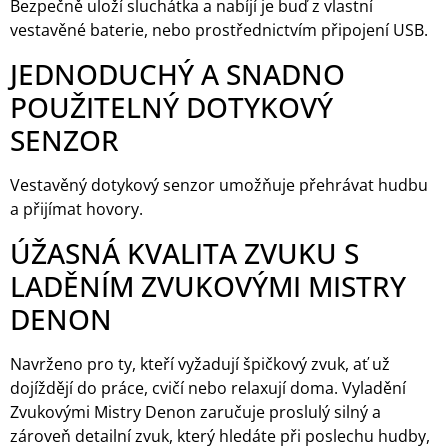
Bezpečně uloží sluchátka a nabíjí je buď z vlastní
vestavěné baterie, nebo prostřednictvím připojení USB.
JEDNODUCHÝ A SNADNO
POUŽITELNÝ DOTYKOVÝ
SENZOR
Vestavěný dotykový senzor umožňuje přehrávat hudbu
a přijímat hovory.
ÚŽASNÁ KVALITA ZVUKU S
LADĚNÍM ZVUKOVÝMI MISTRY
DENON
Navrženo pro ty, kteří vyžadují špičkový zvuk, ať už
dojíždějí do práce, cvičí nebo relaxují doma. Vyladění
Zvukovými Mistry Denon zaručuje proslulý silný a
zároveň detailní zvuk, který hledáte při poslechu hudby,