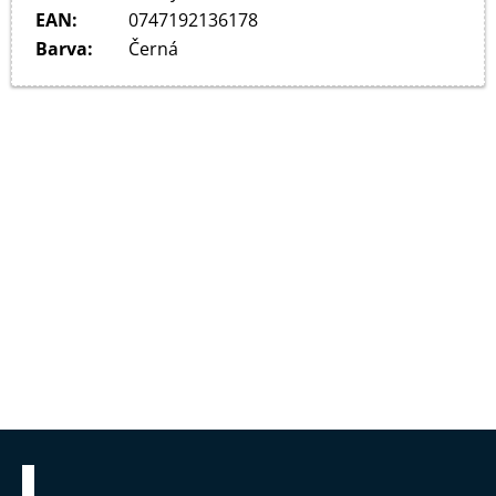
EAN
:
0747192136178
Barva
:
Černá
Zápatí