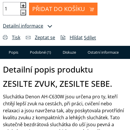
PŘIDAT DO KOŠÍKU
Detailní informace
Tisk
Zeptat se
Hlídat
Sdílet
Popis
Podobné (1)
Diskuze
Ostatní informace
Detailní popis produktu
ZESILTE ZVUK, ZESILTE SEBE.
Sluchátka Denon AH-C630W jsou určena pro ty, kteří
chtějí lepší zvuk na cestách, při práci, cvičení nebo
relaxaci a jsou navržena tak, aby poskytovala prvotřídní
kvalitu zvuku z kompaktních a lehkých sluchátek. Tato
skutečně bezdrátová sluchátka do uší jsou pevná a