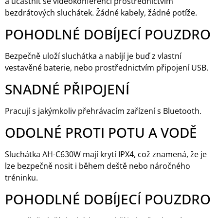
a účastnit se videokonferencí prostřednictvím
bezdrátových sluchátek. Žádné kabely, žádné potíže.
POHODLNÉ DOBÍJECÍ POUZDRO
Bezpečně uloží sluchátka a nabíjí je buď z vlastní
vestavěné baterie, nebo prostřednictvím připojení USB.
SNADNÉ PŘIPOJENÍ
Pracují s jakýmkoliv přehrávacím zařízení s Bluetooth.
ODOLNÉ PROTI POTU A VODĚ
Sluchátka AH-C630W mají krytí IPX4, což znamená, že je
lze bezpečně nosit i během deště nebo náročného
tréninku.
POHODLNÉ DOBÍJECÍ POUZDRO