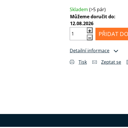
Měrná cena:
MI
Příslušenství
álu
pro
Anténní
Skladem
(>5 pár)
sluchátka
kabely
Můžeme doručit do:
12.08.2026
Konektory
a
PŘIDAT DO
drobné
příslušenství
Detailní informace
Tisk
Zeptat se