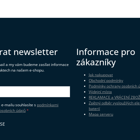
rat newsletter
Informace pro
zákazníky
mail a my vám budeme zasílat informace
uktech na našem e-shopu.
Jak nakupovat
Obchodní podmínky
Podmínky ochrany osobních 
Výdejní místa
REKLAMACE a VRÁCENÍ ZBOŽ
Zpětný odběr vysloužilých ele
 e-mailu souhlasíte s
podmínkami
baterií
osobních údajů
Mapa serveru
 SE