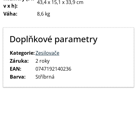
43,4 x 15,1 x 33,9 cm
v x h):
Váha:
8,6 kg
Doplňkové parametry
Kategorie
:
Zesilovače
Záruka
:
2 roky
EAN
:
0747192140236
Barva
:
Stříbrná