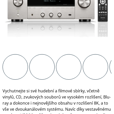
WILKINS
PŘEHRÁVAČE
MULTIMEDIÁLNÍ
FORMATION
CENTRA A
SLUCHÁTKOVÉ
DIGITÁLNÍ
PŘEHRÁVAČE
ZESILOVAČE
AUDIO /
GRAMOFONY
VIDEO
A
KABELY
PŘÍSLUŠENSTVÍ
DISTRIBUCE
PŘÍSLUŠENSTVÍ
HDMI
PRO
SIGNÁLU
SLUCHÁTKA
D/A
ANTÉNNÍ
PŘEVODNÍKY
KABELY
KONEKTORY A
DROBNÉ
Vychutnejte si své hudební a filmové sbírky, včetně
PŘÍSLUŠENSTVÍ
vinylů, CD, zvukových souborů ve vysokém rozlišení, Blu-
ray a dokonce i nejnovějšího obsahu v rozlišení 8K, a to
vše ve dvoukanálovém systému. Navíc díky vestavěnému