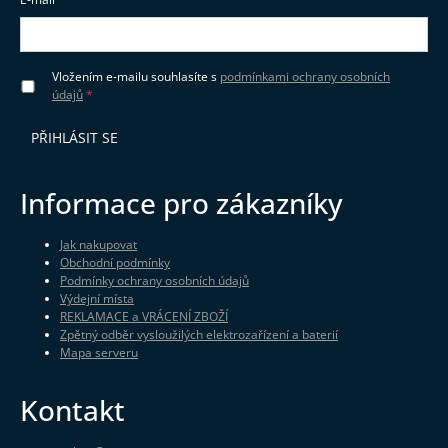
Vložením e-mailu souhlasíte s
podmínkami ochrany osobních
údajů
PŘIHLÁSIT SE
Informace pro zákazníky
Jak nakupovat
Obchodní podmínky
Podmínky ochrany osobních údajů
Výdejní místa
REKLAMACE a VRÁCENÍ ZBOŽÍ
Zpětný odběr vysloužilých elektrozařízení a baterií
Mapa serveru
Kontakt