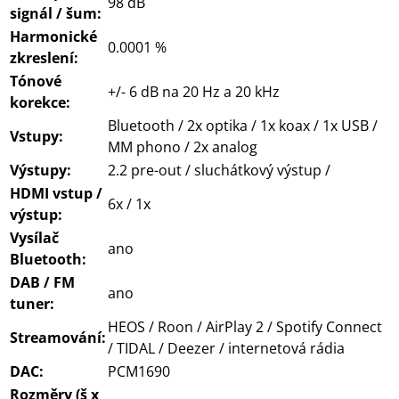
98 dB
signál / šum:
Harmonické
0.0001 %
zkreslení:
Tónové
+/- 6 dB na 20 Hz a 20 kHz
korekce:
Bluetooth / 2x optika / 1x koax / 1x USB /
Vstupy:
MM phono / 2x analog
Výstupy:
2.2 pre-out / sluchátkový výstup /
HDMI vstup /
6x / 1x
výstup:
Vysílač
ano
Bluetooth:
DAB / FM
ano
tuner:
HEOS / Roon / AirPlay 2 / Spotify Connect
Streamování:
/ TIDAL / Deezer / internetová rádia
DAC:
PCM1690
Rozměry (š x