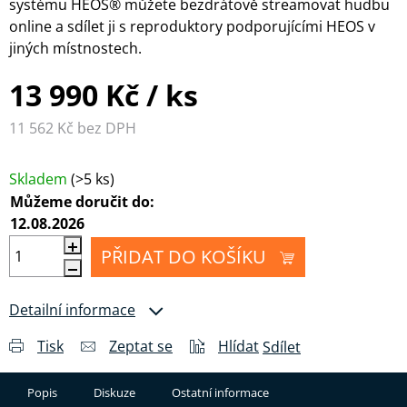
systému HEOS® můžete bezdrátově streamovat hudbu
online a sdílet ji s reproduktory podporujícími HEOS v
jiných místnostech.
13 990 Kč
/ ks
11 562 Kč bez DPH
Měrná cena:
Skladem
(>5 ks)
Můžeme doručit do:
12.08.2026
PŘIDAT DO KOŠÍKU
Detailní informace
Tisk
Zeptat se
Hlídat
Sdílet
Popis
Diskuze
Ostatní informace