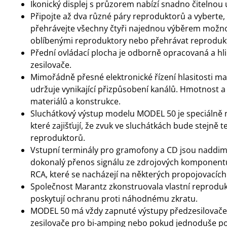
Ikonický displej s průzorem nabízí snadno čitelnou 
Připojte až dva různé páry reproduktorů a vyberte
přehrávejte všechny čtyři najednou výběrem možno
oblíbenými reproduktory nebo přehrávat reprodukt
Přední ovládací plocha je odborně opracovaná a hl
zesilovače.
Mimořádně přesné elektronické řízení hlasitosti m
udržuje vynikající přizpůsobení kanálů. Hmotnost 
materiálů a konstrukce.
Sluchátkový výstup modelu MODEL 50 je speciálně 
které zajišťují, že zvuk ve sluchátkách bude stejně t
reproduktorů.
Vstupní terminály pro gramofony a CD jsou naddime
dokonalý přenos signálu ze zdrojových komponen
RCA, které se nacházejí na některých propojovacích
Společnost Marantz zkonstruovala vlastní reprodukto
poskytují ochranu proti náhodnému zkratu.
MODEL 50 má vždy zapnuté výstupy předzesilovače
zesilovače pro bi-amping nebo pokud jednoduše pot