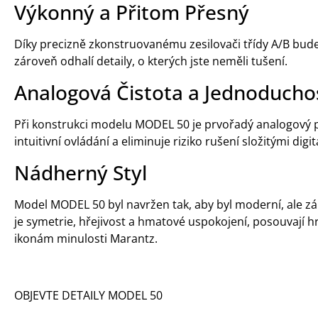
Výkonný a Přitom Přesný
Díky precizně zkonstruovanému zesilovači třídy A/B bude
zároveň odhalí detaily, o kterých jste neměli tušení.
Analogová Čistota a Jednoducho
Při konstrukci modelu MODEL 50 je prvořadý analogový pří
intuitivní ovládání a eliminuje riziko rušení složitými dig
Nádherný Styl
Model MODEL 50 byl navržen tak, aby byl moderní, ale zár
je symetrie, hřejivost a hmatové uspokojení, posouvají h
ikonám minulosti Marantz.
OBJEVTE DETAILY MODEL 50