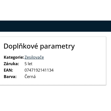
Doplňkové parametry
Kategorie
:
Zesilovače
Záruka
:
5 let
EAN
:
0747192141134
Barva
:
Černá