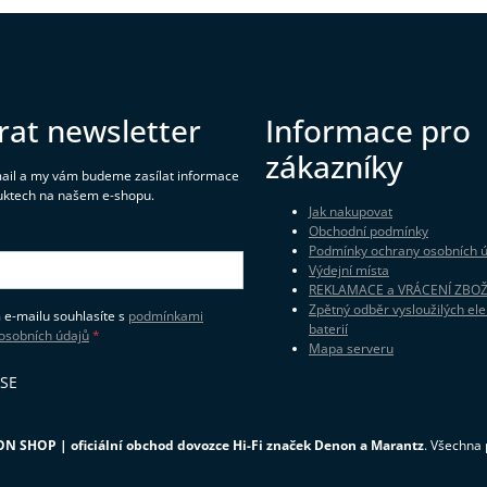
rat newsletter
Informace pro
zákazníky
mail a my vám budeme zasílat informace
uktech na našem e-shopu.
Jak nakupovat
Obchodní podmínky
Podmínky ochrany osobních 
Výdejní místa
REKLAMACE a VRÁCENÍ ZBOŽ
Zpětný odběr vysloužilých ele
 e-mailu souhlasíte s
podmínkami
baterií
osobních údajů
Mapa serveru
 SE
N SHOP | oficiální obchod dovozce Hi-Fi značek Denon a Marantz
. Všechna