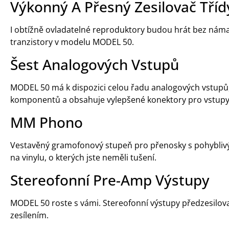
Výkonný A Přesný Zesilovač Tříd
I obtížně ovladatelné reproduktory budou hrát bez nám
tranzistory v modelu MODEL 50.
Šest Analogových Vstupů
MODEL 50 má k dispozici celou řadu analogových vstupů,
komponentů a obsahuje vylepšené konektory pro vstupy
MM Phono
Vestavěný gramofonový stupeň pro přenosky s pohyblivý
na vinylu, o kterých jste neměli tušení.
Stereofonní Pre-Amp Výstupy
MODEL 50 roste s vámi. Stereofonní výstupy předzesilova
zesílením.