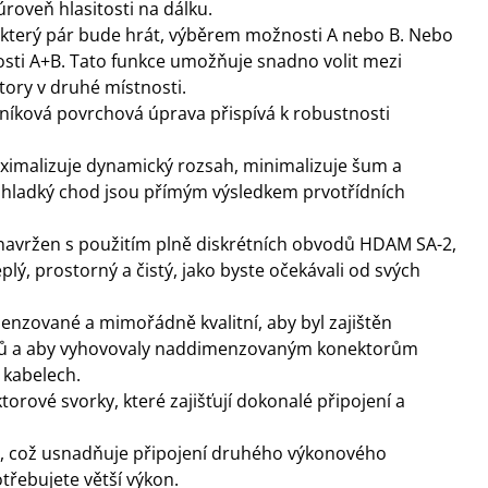
úroveň hlasitosti na dálku.
, který pár bude hrát, výběrem možnosti A nebo B. Nebo
sti A+B. Tato funkce umožňuje snadno volit mezi
ory v druhé místnosti.
iníková povrchová úprava přispívá k robustnosti
aximalizuje dynamický rozsah, minimalizuje šum a
a hladký chod jsou přímým výsledkem prvotřídních
navržen s použitím plně diskrétních obvodů HDAM SA-2,
eplý, prostorný a čistý, jako byste očekávali od svých
nzované a mimořádně kvalitní, aby byl zajištěn
tů a aby vyhovovaly naddimenzovaným konektorům
 kabelech.
rové svorky, které zajišťují dokonalé připojení a
, což usnadňuje připojení druhého výkonového
řebujete větší výkon.