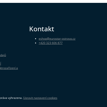
Kontakt
eshop
@
eurostar-ostrava.cz
+420 323 606 877
údajů
Í
ktrozařízení a
 práva vyhrazena.
Upravit nastavení cookies