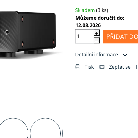
Měrná cena:
MI
Příslušenství
álu
pro
Anténní
Skladem
(3 ks)
sluchátka
kabely
Můžeme doručit do:
12.08.2026
Konektory
a
PŘIDAT DO
drobné
příslušenství
Detailní informace
Tisk
Zeptat se