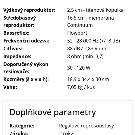
Výškový reproduktor:
2,5 cm - titanová kopulka
Středobasový
16,5 cm - membrána
reproduktor:
Continuum
Bassreflex:
Flowport
Frekvenční odezva:
52 - 28 000 Hz (+/- 3 dB)
Citlivost:
88 dB / 2,83 V / m
Impedance:
8 ohm (min. 3,7)
Doporučený výkon
30 - 120 W
zesilovače:
Rozměry (š x v x h):
18,9 x 34,4 x 30 cm
Váha:
7,05 kg / kus
Doplňkové parametry
Kategorie
:
Regálové reprosoustavy
Záruka
:
2 roky