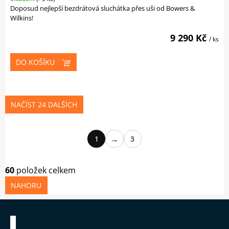
Doposud nejlepší bezdrátová sluchátka přes uši od Bowers &
Wilkins!
9 290 Kč
/ ks
DO KOŠÍKU
Ovládací prvky výpisu
NAČÍST 24 DALŠÍCH
Stránkování
1
3
60
položek celkem
NAHORU
Zápatí