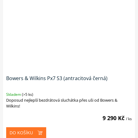
Bowers & Wilkins Px7 S3 (antracitová černá)
Skladem
(>5 ks)
Doposud nejlepší bezdrátová sluchátka přes uši od Bowers &
Wilkins!
9 290 Kč
/ ks
DO KOŠÍKU