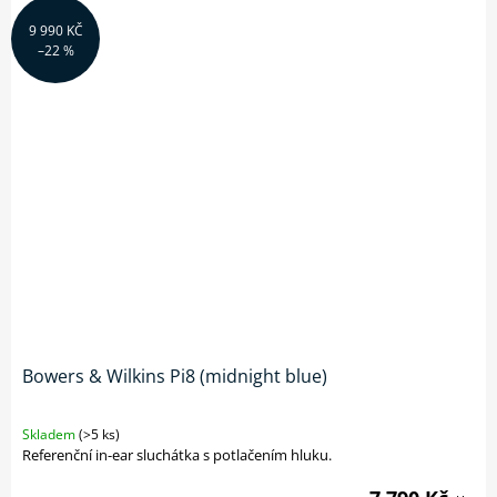
9 990 KČ
–22 %
Bowers & Wilkins Pi8 (midnight blue)
Skladem
(>5 ks)
Referenční in-ear sluchátka s potlačením hluku.