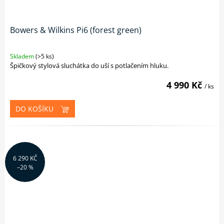
Bowers & Wilkins Pi6 (forest green)
Skladem
(>5 ks)
Špičkový stylová sluchátka do uší s potlačením hluku.
4 990 Kč
/ ks
DO KOŠÍKU
6 290 KČ
–20 %