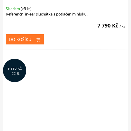
Skladem
(>5 ks)
Referenční in-ear sluchátka s potlačením hluku.
7 790 Kč
/ ks
DO KOŠÍKU
9 990 KČ
–22 %