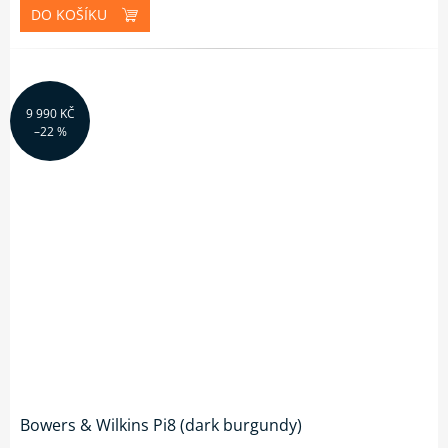
DO KOŠÍKU
9 990 KČ
–22 %
Bowers & Wilkins Pi8 (dark burgundy)