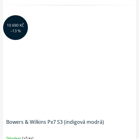
10 690 KČ
–13 %
Bowers & Wilkins Px7 S3 (indigová modrá)
Skladem
(>5 ks)