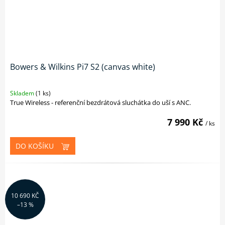
Bowers & Wilkins Pi7 S2 (canvas white)
Skladem
(1 ks)
True Wireless - referenční bezdrátová sluchátka do uší s ANC.
7 990 Kč
/ ks
DO KOŠÍKU
10 690 KČ
–13 %