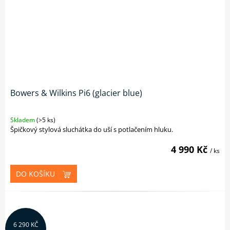
Bowers & Wilkins Pi6 (glacier blue)
Skladem
(>5 ks)
Špičkový stylová sluchátka do uší s potlačením hluku.
4 990 Kč
/ ks
DO KOŠÍKU
6 290 KČ