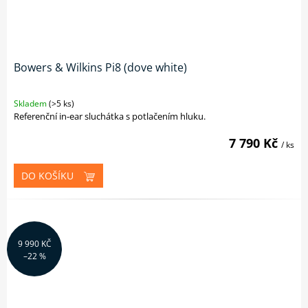
Bowers & Wilkins Pi8 (dove white)
Skladem
(>5 ks)
Referenční in-ear sluchátka s potlačením hluku.
7 790 Kč
/ ks
DO KOŠÍKU
9 990 KČ
–22 %