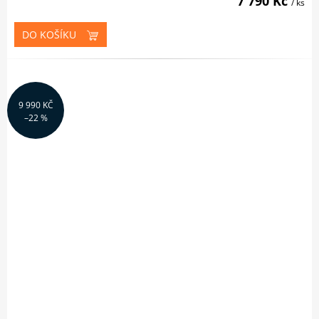
7 790 Kč
/ ks
DO KOŠÍKU
9 990 KČ
–22 %