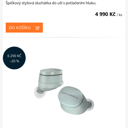
Špičkový stylová sluchátka do uší s potlačením hluku.
4 990 Kč
/ ks
DO KOŠÍKU
6 290 KČ
–20 %