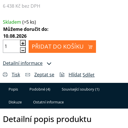
6 438 Kč bez DPH
Měrná cena:
Skladem
(>5 ks)
Můžeme doručit do:
10.08.2026
PŘIDAT DO KOŠÍKU
Detailní informace
Tisk
Zeptat se
Hlídat
Sdílet
Popis
Podobné (4)
Související soubory (1)
Diskuze
Ostatní informace
Detailní popis produktu