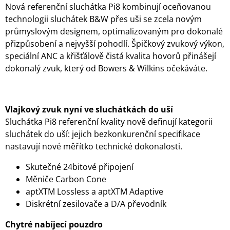
Nová referenční sluchátka Pi8 kombinují oceňovanou
technologii sluchátek B&W přes uši se zcela novým
průmyslovým designem, optimalizovaným pro dokonalé
přizpůsobení a nejvyšší pohodlí. Špičkový zvukový výkon,
speciální ANC a křišťálově čistá kvalita hovorů přinášejí
dokonalý zvuk, který od Bowers & Wilkins očekáváte.
Vlajkový zvuk nyní ve sluchátkách do uší
Sluchátka Pi8 referenční kvality nově definují kategorii
sluchátek do uší: jejich bezkonkurenční specifikace
nastavují nové měřítko technické dokonalosti.
Skutečné 24bitové připojení
Měniče Carbon Cone
aptXTM Lossless a aptXTM Adaptive
Diskrétní zesilovače a D/A převodník
Chytré nabíjecí pouzdro