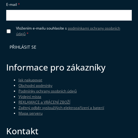
E-mail
Vložením e-mailu souhlasíte s
podmínkami ochrany osobních
údajů
PŘIHLÁSIT SE
Informace pro zákazníky
Jak nakupovat
Obchodní podmínky
Podmínky ochrany osobních údajů
Výdejní místa
REKLAMACE a VRÁCENÍ ZBOŽÍ
Zpětný odběr vysloužilých elektrozařízení a baterií
Mapa serveru
Kontakt