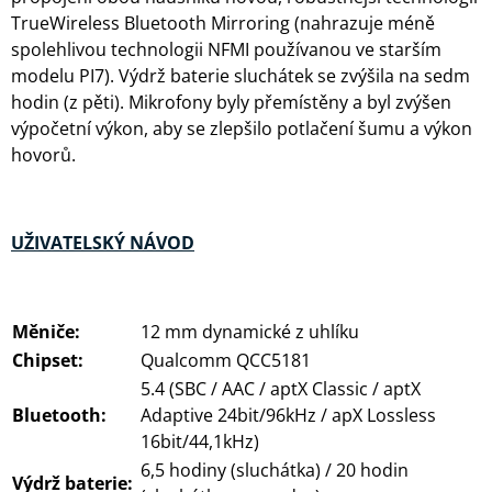
TrueWireless Bluetooth Mirroring (nahrazuje méně
spolehlivou technologii NFMI používanou ve starším
modelu PI7). Výdrž baterie sluchátek se zvýšila na sedm
hodin (z pěti). Mikrofony byly přemístěny a byl zvýšen
výpočetní výkon, aby se zlepšilo potlačení šumu a výkon
hovorů.
UŽIVATELSKÝ NÁVOD
Měniče:
12 mm dynamické z uhlíku
Chipset:
Qualcomm QCC5181
5.4 (SBC / AAC / aptX Classic / aptX
Bluetooth:
Adaptive 24bit/96kHz / apX Lossless
16bit/44,1kHz)
6,5 hodiny (sluchátka) / 20 hodin
Výdrž baterie: