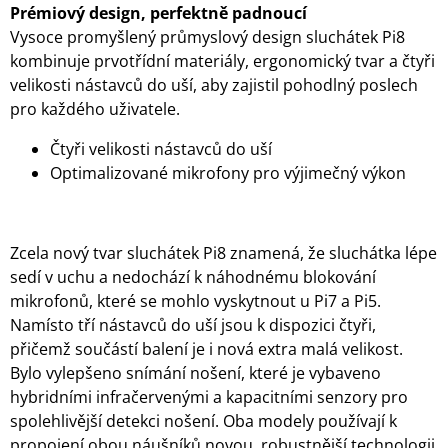
Prémiový design, perfektně padnoucí
Vysoce promyšlený průmyslový design sluchátek Pi8
kombinuje prvotřídní materiály, ergonomický tvar a čtyři
velikosti nástavců do uší, aby zajistil pohodlný poslech
pro každého uživatele.
Čtyři velikosti nástavců do uší
Optimalizované mikrofony pro výjimečný výkon
Zcela nový tvar sluchátek Pi8 znamená, že sluchátka lépe
sedí v uchu a nedochází k náhodnému blokování
mikrofonů, které se mohlo vyskytnout u Pi7 a Pi5.
Namísto tří nástavců do uší jsou k dispozici čtyři,
přičemž součástí balení je i nová extra malá velikost.
Bylo vylepšeno snímání nošení, které je vybaveno
hybridními infračervenými a kapacitními senzory pro
spolehlivější detekci nošení. Oba modely používají k
propojení obou náušníků novou, robustnější technologii