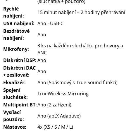
(sluchátka + pouzdro)
Rychlé
15 minut nabíjení = 2 hodiny přehrávání
nabíjení:
USB nabíjení:
Ano - USB-C
Bezdrátové
Ano
nabíjení:
3 ks na každém sluchátku pro hovory a
Mikrofony:
ANC
Diskrétní DSP:
Ano
Diskrétní DAC
Ano
+ zesilovač:
Ekvalizér:
Ano (5pásmový s True Sound funkcí)
Spojení
TrueWireless Mirroring
sluchátek:
Multipoint BT:
Ano (2 zařízení)
Vysílací
Ano (aptX Adaptive)
pouzdro:
Nástavce:
4x (XS / S / M / L)