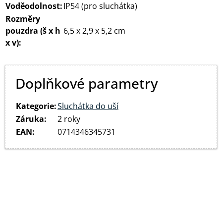
Voděodolnost:
IP54 (pro sluchátka)
Rozměry
pouzdra (š x h
6,5 x 2,9 x 5,2 cm
x v):
Doplňkové parametry
Kategorie
:
Sluchátka do uší
Záruka
:
2 roky
EAN
:
0714346345731