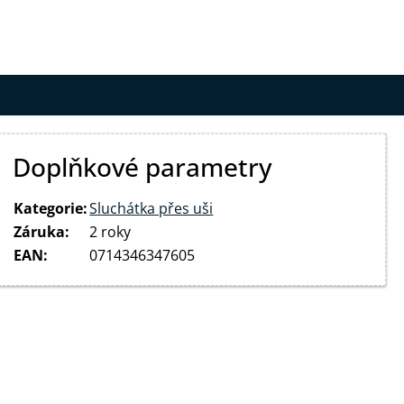
Doplňkové parametry
Kategorie
:
Sluchátka přes uši
Záruka
:
2 roky
EAN
:
0714346347605