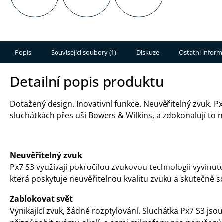
Popis
Související soubory (1)
Diskuze
Ostatní infor
Detailní popis produktu
Dotažený design. Inovativní funkce. Neuvěřitelný zvuk. P
sluchátkách přes uši Bowers & Wilkins, a zdokonalují to
Neuvěřitelný zvuk
Px7 S3 využívají pokročilou zvukovou technologii vyvinut
která poskytuje neuvěřitelnou kvalitu zvuku a skutečně s
Zablokovat svět
Vynikající zvuk, žádné rozptylování. Sluchátka Px7 S3 j