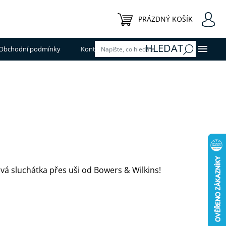
NÁKUPNÍ KOŠÍK
PRÁZDNÝ KOŠÍK
HLEDAT
Obchodní podmínky
Kontakty
á sluchátka přes uši od Bowers & Wilkins!