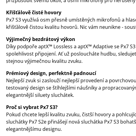
přizpůsobit svému okolí, a osmi mikrofony pro nerušený 
Křišťálově čisté hovory
Px7 S3 využívá osm přesně umístěných mikrofonů a hlaso
křišťálově čistou kvalitu hovorů. Nic vám neunikne - sou
Výjimečný bezdrátový výkon
Díky podpoře aptX™ Lossless a aptX™ Adaptive se Px7 S3
spolehlivost připojení. Ať už posloucháte hudbu, sledujet
stejnou výjimečnou kvalitu zvuku.
Prémiový design, perfektně padnoucí
Nejlepší zvuk si zaslouží nejlepší provedení a povrchov
testovaný design se štíhlejšími náušníky a propracovan
elegantnější siluety sluchátek.
Proč si vybrat Px7 S3?
Pokud chcete lepší kvalitu zvuku, čistší hovory a pohlcuj
sluchátky Px7 S2e přinášejí nová sluchátka Px7 S3 bohatší 
elegantnějšímu designu.