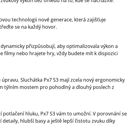
zvukový výkon bez ohledu na to, kde se nacházíte.
vou technologii nové generace, která zajišťuje
střeďte se na každý hovor.
 dynamicky přizpůsobují, aby optimalizovala výkon a
e filmy nebo hrajete hry, vždy budete mít k dispozici
ou úpravu. Sluchátka Px7 S3 mají zcela nový ergonomicky
ým týlním mostem pro pohodlný a dlouhý poslech z
ící potlačení hluku, Px7 S3 vám to umožní. V porovnání se
detaily, hlubší basy a ještě lepší čistotu zvuku díky