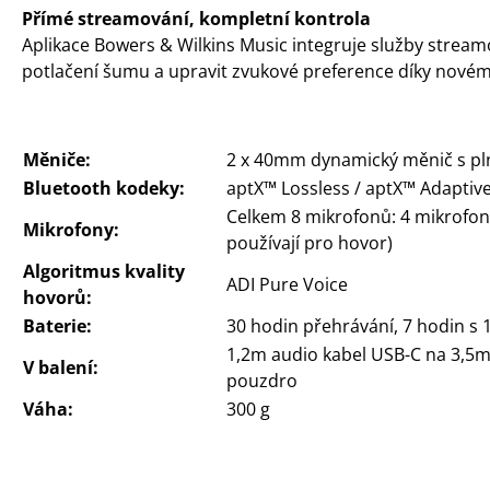
Přímé streamování, kompletní kontrola
Aplikace Bowers & Wilkins Music integruje služby strea
potlačení šumu a upravit zvukové preference díky nové
Měniče:
2 x 40mm dynamický měnič s pl
Bluetooth kodeky:
aptX™ Lossless / aptX™ Adaptive
Celkem 8 mikrofonů: 4 mikrofony
Mikrofony:
používají pro hovor)
Algoritmus kvality
ADI Pure Voice
hovorů:
Baterie:
30 hodin přehrávání, 7 hodin s
1,2m audio kabel USB-C na 3,5m
V balení:
pouzdro
Váha:
300 g