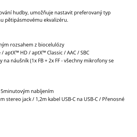
mování hudby, umožňuje nastavit preferovaný typ
mu pětipásmovému ekvalizéru.
ným rozsahem z biocelulózy
 / aptX™ HD / aptX™ Classic / AAC / SBC
 na náušník (1x FB + 2x FF - všechny mikrofony se
 15minutovým nabíjením
m stereo jack / 1,2m kabel USB-C na USB-C / Přenosné