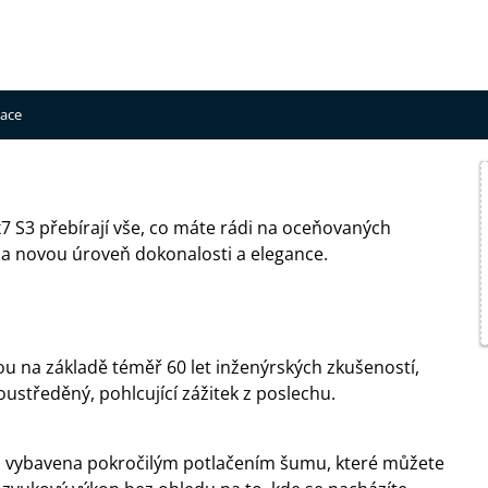
mace
x7 S3 přebírají vše, co máte rádi na oceňovaných
 na novou úroveň dokonalosti a elegance.
ou na základě téměř 60 let inženýrských zkušeností,
oustředěný, pohlcující zážitek z poslechu.
sou vybavena pokročilým potlačením šumu, které můžete