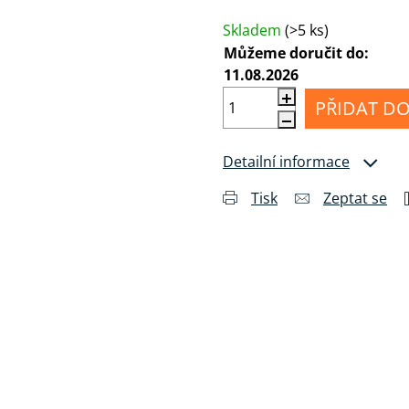
Měrná cena:
MI
Příslušenství
álu
pro
Anténní
Skladem
(>5 ks)
sluchátka
kabely
Můžeme doručit do:
11.08.2026
Konektory
a
PŘIDAT DO
drobné
příslušenství
Detailní informace
Tisk
Zeptat se