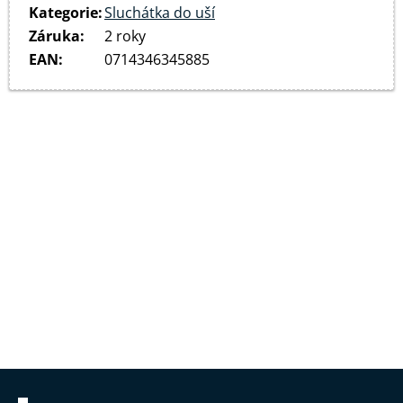
Kategorie
:
Sluchátka do uší
Záruka
:
2 roky
EAN
:
0714346345885