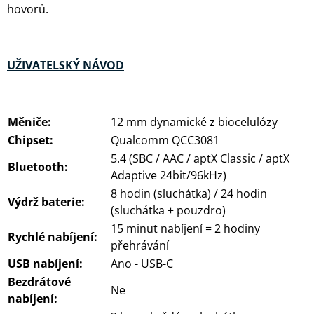
hovorů.
UŽIVATELSKÝ NÁVOD
Měniče:
12 mm dynamické z biocelulózy
Chipset:
Qualcomm QCC3081
5.4 (SBC / AAC / aptX Classic / aptX
Bluetooth:
Adaptive 24bit/96kHz)
8 hodin (sluchátka) / 24 hodin
Výdrž baterie:
(sluchátka + pouzdro)
15 minut nabíjení = 2 hodiny
Rychlé nabíjení:
přehrávání
USB nabíjení:
Ano - USB-C
Bezdrátové
Ne
nabíjení: