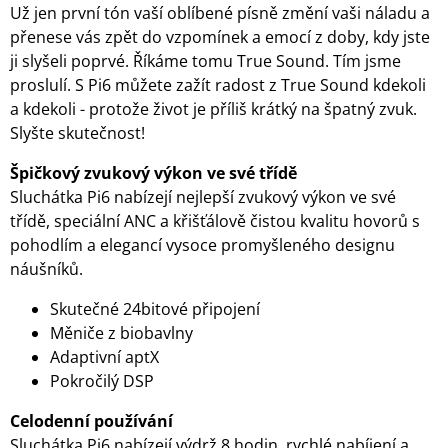
Už jen první tón vaší oblíbené písně změní vaši náladu a
přenese vás zpět do vzpomínek a emocí z doby, kdy jste
ji slyšeli poprvé. Říkáme tomu True Sound. Tím jsme
proslulí. S Pi6 můžete zažít radost z True Sound kdekoli
a kdekoli - protože život je příliš krátký na špatný zvuk.
Slyšte skutečnost!
Špičkový zvukový výkon ve své třídě
Sluchátka Pi6 nabízejí nejlepší zvukový výkon ve své
třídě, speciální ANC a křišťálově čistou kvalitu hovorů s
pohodlím a elegancí vysoce promyšleného designu
náušníků.
Skutečné 24bitové připojení
Měniče z biobavlny
Adaptivní aptX
Pokročilý DSP
Celodenní používání
Sluchátka Pi6 nabízejí výdrž 8 hodin, rychlé nabíjení a