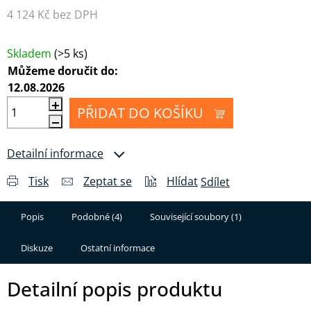
4 124 Kč bez DPH
Měrná cena:
Skladem
(>5 ks)
Můžeme doručit do:
12.08.2026
PŘIDAT DO KOŠÍKU
Detailní informace
Tisk
Zeptat se
Hlídat
Sdílet
Popis
Podobné (4)
Související soubory (1)
Diskuze
Ostatní informace
Detailní popis produktu