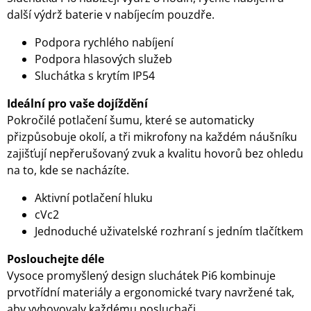
další výdrž baterie v nabíjecím pouzdře.
Podpora rychlého nabíjení
Podpora hlasových služeb
Sluchátka s krytím IP54
Ideální pro vaše dojíždění
Pokročilé potlačení šumu, které se automaticky
přizpůsobuje okolí, a tři mikrofony na každém náušníku
zajišťují nepřerušovaný zvuk a kvalitu hovorů bez ohledu
na to, kde se nacházíte.
Aktivní potlačení hluku
cVc2
Jednoduché uživatelské rozhraní s jedním tlačítkem
Poslouchejte déle
Vysoce promyšlený design sluchátek Pi6 kombinuje
prvotřídní materiály a ergonomické tvary navržené tak,
aby vyhovovaly každému posluchači.