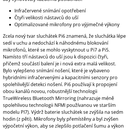
Infračervené snímání opotřebení
Čtyři velikosti nástavců do uší
Optimalizované mikrofony pro výjimečné výkony
Zcela nový tvar sluchátek Pi6 znamená, že sluchátka lépe
sedí v uchu a nedochází k náhodnému blokování
mikrofonů, které se mohlo vyskytnout u Pi7 a Pi5.
Namísto tří nástavců do uší jsou k dispozici čtyři,
přičemž součástí balení je i nová extra malá velikost.
Bylo vylepšeno snímání nošení, které je vybaveno
hybridními infračervenými a kapacitními senzory pro
spolehlivější detekci nošení. Pi6 používají k propojení
obou kanálů novou, robustnější technologii
TrueWireless Bluetooth Mirroring (nahrazuje méně
spolehlivou technologii NFMI používanou ve starším
modelu PI7). Výdrž baterie sluchátek se zvýšila na sedm
hodin (z pěti). Mikrofony byly přemístěny a byl zvýšen
výpočetní výkon, aby se zlepšilo potlačení šumu a výkon