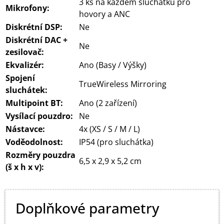
3 ks na každém sluchátku pro
Mikrofony:
hovory a ANC
Diskrétní DSP:
Ne
Diskrétní DAC +
Ne
zesilovač:
Ekvalizér:
Ano (Basy / Výšky)
Spojení
TrueWireless Mirroring
sluchátek:
Multipoint BT:
Ano (2 zařízení)
Vysílací pouzdro:
Ne
Nástavce:
4x (XS / S / M / L)
Voděodolnost:
IP54 (pro sluchátka)
Rozměry pouzdra
6,5 x 2,9 x 5,2 cm
(š x h x v):
Doplňkové parametry