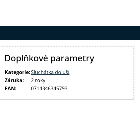
Doplňkové parametry
Kategorie
:
Sluchátka do uší
Záruka
:
2 roky
EAN
:
0714346345793