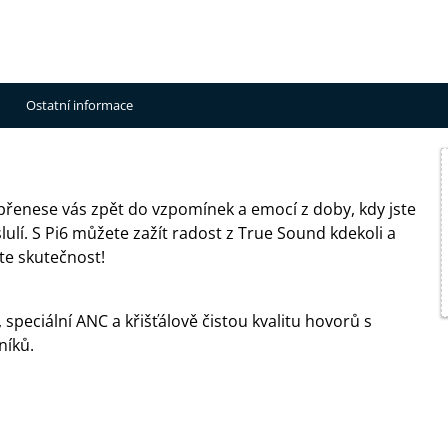
Ostatní informace
 přenese vás zpět do vzpomínek a emocí z doby, kdy jste
ulí. S Pi6 můžete zažít radost z True Sound kdekoli a
šte skutečnost!
, speciální ANC a křišťálově čistou kvalitu hovorů s
níků.