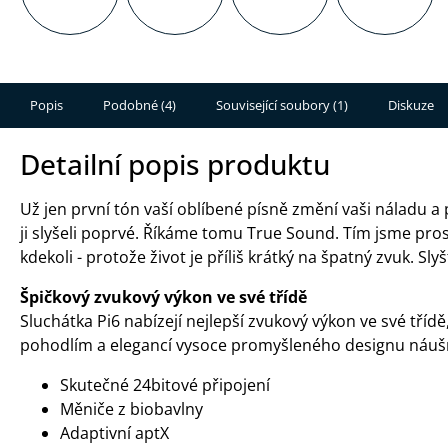
Popis
Podobné (4)
Související soubory (1)
Diskuze
Detailní popis produktu
Už jen první tón vaší oblíbené písně změní vaši náladu a
ji slyšeli poprvé. Říkáme tomu True Sound. Tím jsme prosl
kdekoli - protože život je příliš krátký na špatný zvuk. Sly
Špičkový zvukový výkon ve své třídě
Sluchátka Pi6 nabízejí nejlepší zvukový výkon ve své třídě
pohodlím a elegancí vysoce promyšleného designu náuš
Skutečné 24bitové připojení
Měniče z biobavlny
Adaptivní aptX