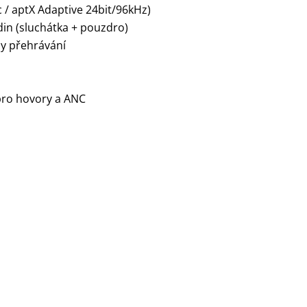
ic / aptX Adaptive 24bit/96kHz)
din (sluchátka + pouzdro)
ny přehrávání
pro hovory a ANC