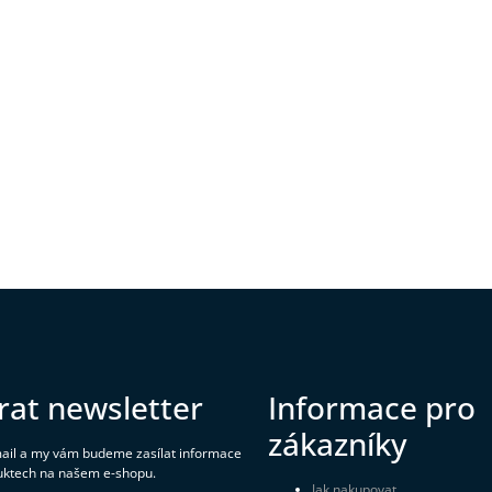
rat newsletter
Informace pro
zákazníky
mail a my vám budeme zasílat informace
uktech na našem e-shopu.
Jak nakupovat