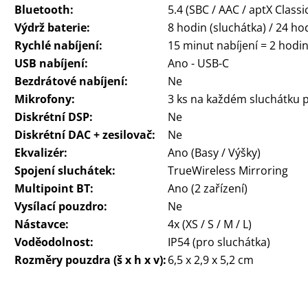
Bluetooth:
5.4 (SBC / AAC / aptX Class
Výdrž baterie:
8 hodin (sluchátka) / 24 ho
Rychlé nabíjení:
15 minut nabíjení = 2 hodi
USB nabíjení:
Ano - USB-C
Bezdrátové nabíjení:
Ne
Mikrofony:
3 ks na každém sluchátku 
Diskrétní DSP:
Ne
Diskrétní DAC + zesilovač:
Ne
Ekvalizér:
Ano (Basy / Výšky)
Spojení sluchátek:
TrueWireless Mirroring
Multipoint BT:
Ano (2 zařízení)
Vysílací pouzdro:
Ne
Nástavce:
4x (XS / S / M / L)
Voděodolnost:
IP54 (pro sluchátka)
Rozměry pouzdra (š x h x v):
6,5 x 2,9 x 5,2 cm