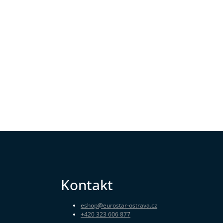
Kontakt
eshop
@
eurostar-ostrava.cz
+420 323 606 877