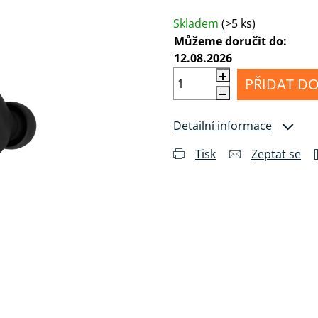
Měrná cena:
MI
Příslušenství
álu
pro
Anténní
Skladem
(>5 ks)
sluchátka
kabely
Můžeme doručit do:
12.08.2026
Konektory
a
PŘIDAT DO
drobné
příslušenství
Detailní informace
Tisk
Zeptat se