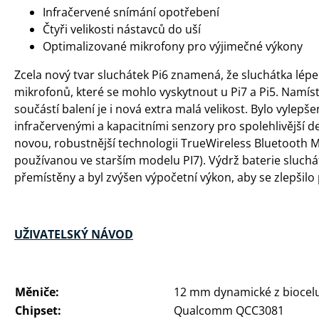
Infračervené snímání opotřebení
Čtyři velikosti nástavců do uší
Optimalizované mikrofony pro výjimečné výkony
Zcela nový tvar sluchátek Pi6 znamená, že sluchátka lé
mikrofonů, které se mohlo vyskytnout u Pi7 a Pi5. Namísto
součástí balení je i nová extra malá velikost. Bylo vylep
infračervenými a kapacitními senzory pro spolehlivější d
novou, robustnější technologii TrueWireless Bluetooth 
používanou ve starším modelu PI7). Výdrž baterie sluchát
přemístěny a byl zvýšen výpočetní výkon, aby se zlepšil
UŽIVATELSKÝ NÁVOD
Měniče:
12 mm dynamické z biocel
Chipset:
Qualcomm QCC3081