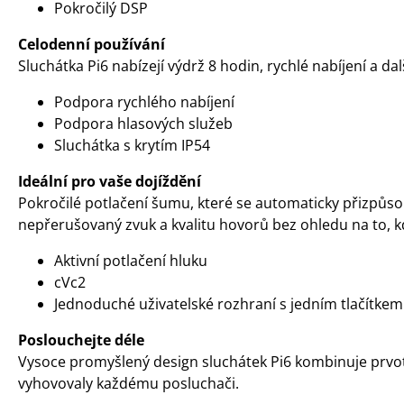
Pokročilý DSP
Celodenní používání
Sluchátka Pi6 nabízejí výdrž 8 hodin, rychlé nabíjení a da
Podpora rychlého nabíjení
Podpora hlasových služeb
Sluchátka s krytím IP54
Ideální pro vaše dojíždění
Pokročilé potlačení šumu, které se automaticky přizpůsob
nepřerušovaný zvuk a kvalitu hovorů bez ohledu na to, k
Aktivní potlačení hluku
cVc2
Jednoduché uživatelské rozhraní s jedním tlačítkem
Poslouchejte déle
Vysoce promyšlený design sluchátek Pi6 kombinuje prvot
vyhovovaly každému posluchači.