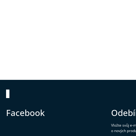
Zápatí
Facebook
Odebí
Vložte svůj e-
o nových prod