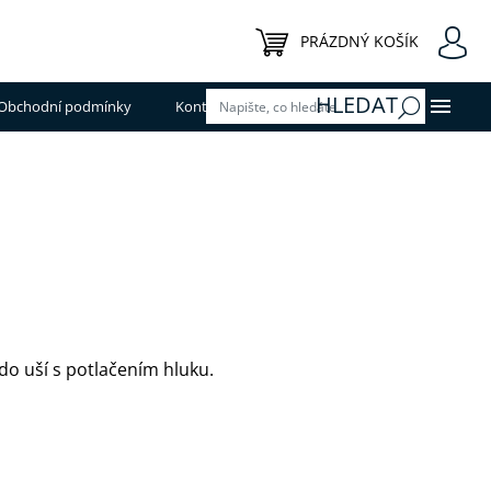
NÁKUPNÍ KOŠÍK
PRÁZDNÝ KOŠÍK
HLEDAT
Obchodní podmínky
Kontakty
do uší s potlačením hluku.